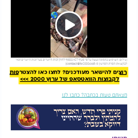
Play
להמשך קריאה
(צילום: השימוש בתמונה נעשה על פי סעיף 27א בכפוף לחוק זכות היוצרים. בעל זכות היוצרים זכאי
Video
לבקש את הסרת הסרטון מ-
contact@tv2000.co.il
)
רוצים להישאר מעודכנים? לחצו כאן להצטרפות
לקבוצות הוואטסאפ של ערוץ 2000 >>>
מצאתם טעות בכתבה? כתבו לנו