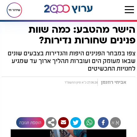
שידור חי
הישר מהטבע: כמה שוות
דף הבית
יהדות
נפלאות הבריאה
הישר מהטבע: כמה שוות פנינים שחורות נדירות?
פנינים שחורות נדירות?
צפו במבחר הפנינים היפות והנדירות בצבעים שונים
שבאו מעומק הים ועוברות תהליך ארוך עד שמגיע
לחנויות התכשיטים
אביחי רוזנמן
27.06.24 כ"א סיון התשפ"ד
א
א
הוספת תגובה