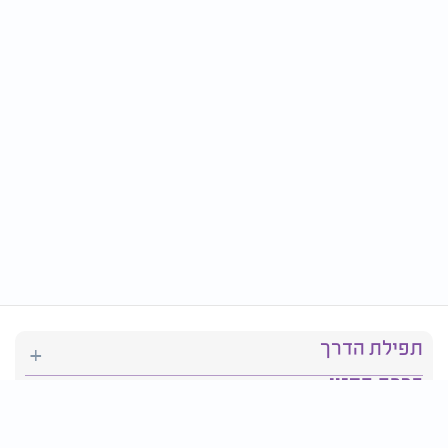
תפילת הדרך
ברכת המזון
יהדות