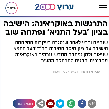
שידור חי
התרגשות באוקראינה: הישיבה
דף הבית
חדשות
חדשות בעולם
התרגשות באוקראינה: הישיבה בציון 'בעל התניא' נפתחה שוב
בציון 'בעל התניא' נפתחה שוב
שנתיים ורבע לאחר שנסגרה בעקבות המלחמה
הישיבה על ציון מיסד חסידות חב"ד 'בעל התניא'
שניאור זלמן נפתחה מחדש, גורמים באוקראינה
מסבירים: החזית התרחקה מהעיר
אביחי רוזנמן
18.06.24 י"ב סיון התשפ"ד
א
א
הוספת תגובה