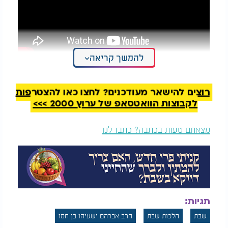
להמשך קריאה
רוצים להישאר מעודכנים? לחצו כאן להצטרפות
לקבוצות הוואטסאפ של ערוץ 2000 >>>
מצאתם טעות בכתבה? כתבו לנו
תגיות:
סוד קידוש ליל שבת: "שפע, ברכה והצלחה"
שבת
הלכות שבת
הרב אברהם ישעיהו בן חמו