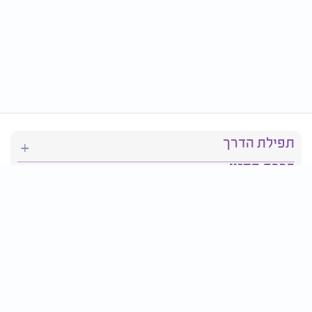
תפילת הדרך
ברכת המזון
יהדות
סידור תפילה
בריאות
חגים ומועדים