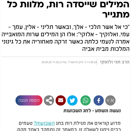
המילים שייסדה רות, מלוות כל
מתגייר
"כי אל אשר תלכי - אלך, ובאשר תליני - אלין, עמך -
עמי, ואלוקיך - אלוקי": אלו הן המילים שרות המואבייה
אמרה לנעמי כלתה כאשר זרקה מאחוריה את כל גינוני
המלכות מבית אביה
הרב חגי ולוסקי
11.06.24 ה' סיון התשפ"ד, עודכן 11:20 26.05.25
א
א
הוספת תגובה
נעשה ונשמע - לחג השבועות
מדוע קוראים את מגילת רות בחג
השבועות?
טעמים
רבים ניתנו לשאלה זו, במאמר זה נתמקד באחד מהם,