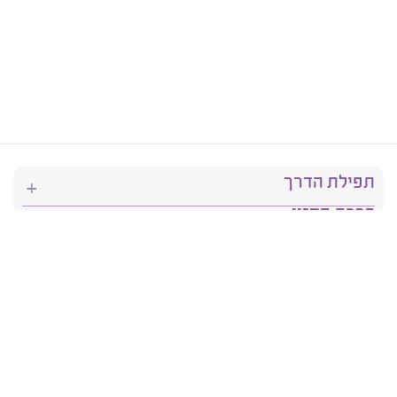
תפילת הדרך
ברכת המזון
יהדות
סידור תפילה
בריאות
חגים ומועדים