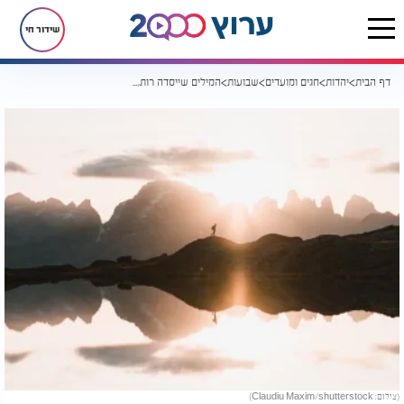
שידור חי
דף הבית
יהדות
חגים ומועדים
שבועות
המילים שייסדה רות, מלוות כל מתגייר
(צילום: Claudiu Maxim/shutterstock)