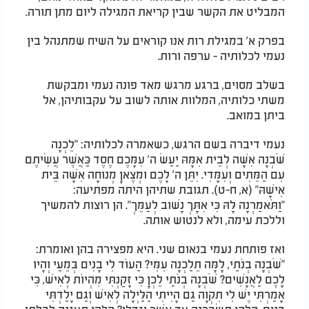
המבליט את הקשר שבין קריאת המגילה ליום מתן תורה.
בפרק א' במגילת רות אנו קוראים על השיח שמתנהל בין
נעמי לכלותיה - ערפה ורות.
בשלב מסוים, ברגע מרגש מאד פונה נעמי ומבקשת
משתי כלותיה, המלוות אותה לשוב על עקבותיהן, אל
ביתן במואב.
נעמי דיברה בשם הרגש, כשאמרה לכלותיה: "לֵכְנָה
שֹּׁבְנָה אִשָּׁה לְבֵית אִמָּהּ יַעַשׂ ה' עִמָּכֶם חֶסֶד כַּאֲשֶׁר עֲשִׂיתֶם
עִם הַמֵּתִים וְעִמָּדִי. יִתֵּן ה' לָכֶם וּמְצֶאןָ מְנוּחָה אִשָּׁה בֵּית
אִישָׁהּ" (א, ח-ט). תגובת שתיהן היתה מפתיעה:
"וַתֹּאמַרְנָה לָּהּ כִּי אִתָּךְ נָשׁוּב לְעַמֵּךְ". הן רוצות להמשיך
וללכת עימה, ולא לנטוש אותה.
ואז פותחת נעמי בנאום שני. היא מפצירה בהן ואומרת:
"שֹׁבְנָה בְנֹתַי, לָמָּה תֵלַכְנָה עִמִּי? הַעוֹד לִי בָנִים בְּמֵעַי וְהָיוּ
לָכֶם לַאֲנָשִׁים? שֹׁבְנָה בְנֹתַי לֵכְןָ כִּי זָקַנְתִּי מִהְיוֹת לְאִישׁ, כִּי
אָמַרְתִּי יֶשׁ לִי תִקְוָה גַּם הָיִיתִי הַלַּיְלָה לְאִישׁ וְגַם יָלַדְתִּי
בָנִים, הֲלָהֵן תְּשַׂבֵּרְנָה עַד אֲשֶׁר יִגְדָּלוּ? הֲלָהֵן תֵּעָגֵנָה לְבִלְתִּי