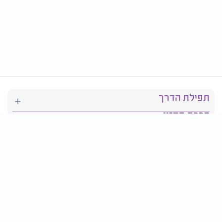
תפילת הדרך
ברכת המזון
יהדות
סידור תפילה
בריאות
חגים ומועדים