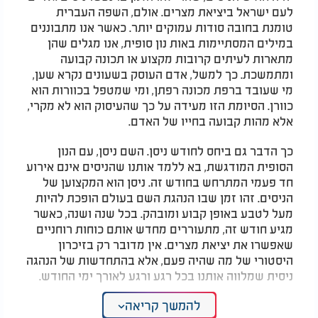
לעם ישראל ביציאת מצרים. אולם, השפה העברית
טומנת בחובה סודות עמוקים יותר. כאשר אנו מתבוננים
במילים המסתיימות באות נון סופית, אנו מגלים שהן
מתארות לעיתים קרובות מקצוע או תכונה קבועה
ומתמשכת. כך למשל, אדם העוסק בשעונים נקרא שען,
מי שעובד ברפת מכונה רפתן, ומי שמטפל בכוורות הוא
כוורן. הסיומת הזו מעידה על כך שהעיסוק הוא לא מקרי,
אלא מהות קבועה בחייו של האדם.
כך הדבר גם ביחס לחודש ניסן. השם ניסן, עם הנון
הסופית המודגשת, בא ללמד אותנו שהניסים אינם אירוע
חד פעמי המתרחש בחודש זה. ניסן הוא המקצוען של
הניסים. זהו זמן שבו הנהגת השם בעולם הופכת להיות
מעל לטבע באופן קבוע ומובהק. בכל שנה ושנה, כאשר
מגיע חודש זה, מתעוררים מחדש אותם כוחות רוחניים
שאפשרו את יציאת מצרים. אין מדובר רק בזיכרון
היסטורי של מה שהיה פעם, אלא בהתחדשות של הנהגה
ניסית שמלווה אותנו בכל רגע ורגע לאורך ימי החודש.
המלצות נוספות
להמשך קריאה