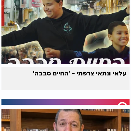
עלאי ונתאי צרפתי - 'החיים סבבה'