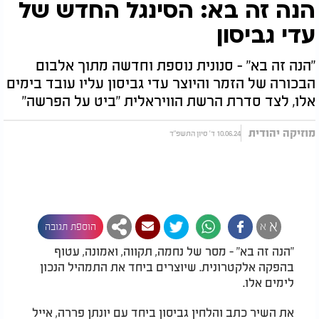
הנה זה בא: הסינגל החדש של
עדי גביסון
"הנה זה בא" - סנונית נוספת וחדשה מתוך אלבום
הבכורה של הזמר והיוצר עדי גביסון עליו עובד בימים
אלו, לצד סדרת הרשת הוויראלית "ביט על הפרשה"
מוזיקה יהודית
10.06.24 ד' סיון התשפ"ד
א
א
הוספת תגובה
"הנה זה בא" - מסר של נחמה, תקווה, ואמונה, עטוף
בהפקה אלקטרונית. שיוצרים ביחד את התמהיל הנכון
לימים אלו.
את השיר כתב והלחין גביסון ביחד עם יונתן פררה, אייל