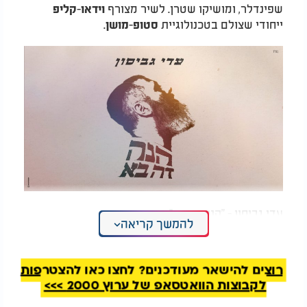
שפינדלר, ומושיקו שטרן. לשיר מצורף
-
וידאו
קליפ
ייחודי שצולם בטכנולוגיית
-
.
סטופ
מושן
עדי גביסון - "הנה זה בא"
להמשך קריאה
רוצים להישאר מעודכנים? לחצו כאן להצטרפות
לקבוצות הוואטסאפ של ערוץ 2000 >>>