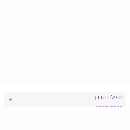
תפילת הדרך
ברכת המזון
יהדות
סידור תפילה