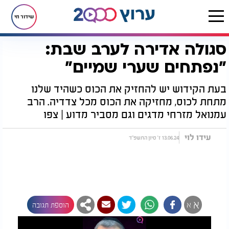
שידור חי
סגולה אדירה לערב שבת:
דף הבית
יהדות
לקראת שבת
סגולות לשבת
סגולה אדירה לערב שבת: "נפתחים שערי שמיים"
"נפתחים שערי שמיים"
בעת הקידוש יש להחזיק את הכוס כשהיד שלנו
מתחת לכוס, מחזיקה את הכוס מכל צדדיה. הרב
עמנואל מזרחי מדגים וגם מסביר מדוע | צפו
עידו לוי
13.06.24 ז' סיון התשפ"ד
א
א
הוספת תגובה