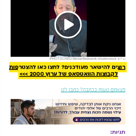
Play
להמשך קריאה
(צילום: PHOTOCREO Michal Bednarek/shutterstock)
Video
רוצים להישאר מעודכנים? לחצו כאן להצטרפות
לקבוצות הוואטסאפ של ערוץ 2000 >>>
מצאתם טעות בכתבה? כתבו לנו
תגיות: