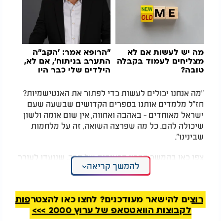
מה יש לעשות אם לא
"הרופא אמר: 'הקב"ה
מצליחים לעמוד בקבלה
התערב בניתוח', אם לא,
טובה?
הילדים שלי כבר היו
אומרים קדיש"
"מה אנחנו יכולים לעשות כדי לפתור את האנטישמיות?
חז"ל מלמדים אותנו בספרים הקדושים שבשעה שעם
ישראל מאוחדים - באהבה ואחווה, אין שום אומה ולשון
שיכולה להם. כל מה שפרצה השואה, זה על מלחמות
שבינינו".
צפו כאן בהמשך דבריו הכאובים של הרב, שנועדו לעורר
להמשך קריאה
את הלבבות שלנו, ולהשיב אותם חזרה למצב של אהבת
ישראל ולא שנאה איש כלפי רעהו.
רוצים להישאר מעודכנים? לחצו כאן להצטרפות
לקבוצות הוואטסאפ של ערוץ 2000 >>>