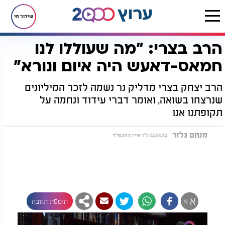
שידור חי
הרב בצרי: "מה שעוללו לנו
דף הבית
יהדות
הרב בצרי: "מה שעוללו לנו חמאס-דאעש היה איום ונורא"
חמאס-דאעש היה איום ונורא"
הרב יצחק בצרי מדליק נר נשמה לזכר המיליונים
שנרצחו בשואה, ואומר דברי עידוד ונחמה על
תקופתנו אנו
מנחם גלזר
04.06.24 כ"ז אייר התשפ"ד
א
א
הוספת תגובה