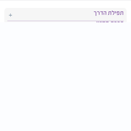
תפילת הדרך
ברכת המזון
יהדות
סידור תפילה
בריאות
חגים ומועדים
פרטים ליצירת קשר:
טלפון : 2610*