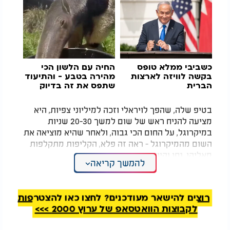
כשביבי ממלא טופס
החיה עם הלשון הכי
בקשה לוויזה לארצות
מהירה בטבע - והתיעוד
הברית
שתפס את זה בדיוק
ברגע הנכון
בטיפ שלה, שהפך לויראלי וזכה למיליוני צפיות, היא
מציעה להניח ראש של שום למשך 20-30 שניות
במיקרוגל, על החום הכי גבוה, ולאחר שהיא מוציאה את
השום מהמיקרוגל - ראה זה פלא, הקליפות מתקלפות
מאליהן. נסו והיווכחו.
להמשך קריאה
רוצים להישאר מעודכנים? לחצו כאן להצטרפות
לקבוצות הוואטסאפ של ערוץ 2000 >>>