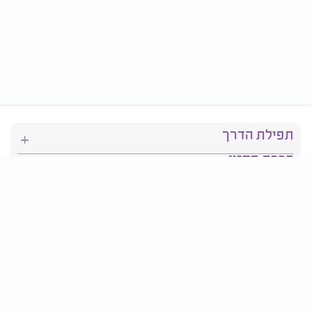
תפילת הדרך
ברכת המזון
יהדות
סידור תפילה
בריאות
חגים ומועדים