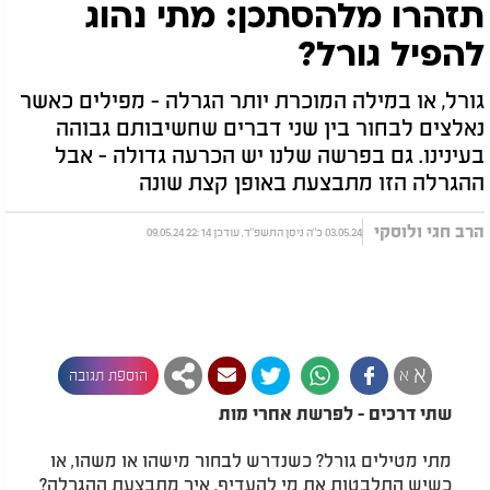
תזהרו מלהסתכן: מתי נהוג
להפיל גורל?
גורל, או במילה המוכרת יותר הגרלה - מפילים כאשר
נאלצים לבחור בין שני דברים שחשיבותם גבוהה
בעינינו. גם בפרשה שלנו יש הכרעה גדולה - אבל
ההגרלה הזו מתבצעת באופן קצת שונה
הרב חגי ולוסקי
03.05.24 כ"ה ניסן התשפ"ד, עודכן 22:14 09.05.24
א
א
הוספת תגובה
שתי דרכים - לפרשת אחרי מות
מתי מטילים גורל? כשנדרש לבחור מישהו או משהו, או
כשיש התלבטות את מי להעדיף. איך מתבצעת ההגרלה?