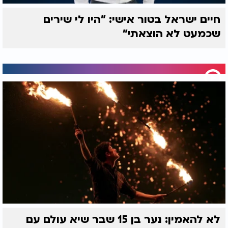
הרב חגי ולוסקי - מרצה ומחבר סדרת הספרים
הכותב:
'
על התורה,
- על הגדה של
תורתך שאלתי'
'כי ישאלך'
חיים ישראל בטור אישי: "היו לי שירים
פסח, '
' - על מגילת אסתר.
מה שאלתך
שכמעט לא הוצאתי"
לא להאמין: נער בן 15 שבר שיא עולם עם