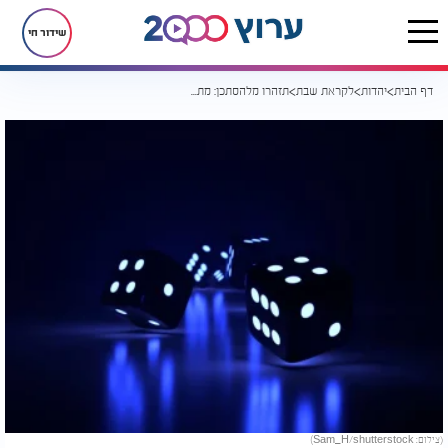
שידור חי
דף הבית
יהדות
לקראת שבת
תזהרו מלהסתכן: מתי נהוג להפיל גורל?
(צילום: Sam_H/shutterstock)