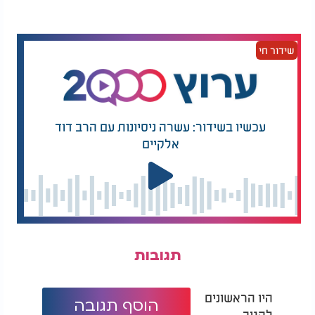
.
חטאת, בשתי בחינותיו המנוגדות
המלצות נוספות
שידור חי
עכשיו בשידור: עשרה ניסיונות עם הרב דוד
אלקיים
האם יש בנו פרעה קטן?
כך מוכיחים באהבה:
סיפורו המרגש של הרב
אריה לוין על שמירת
שבת
נראה לנו אפוא, שלא נטעה אם נאמר: שאר כל החטאות
מתארות דרך חיים, שהיתה ראויה להתקיים בעבר,
והחייבת להתגשם בעתיד. ואילו כאן מתוארת גם הדרך
ההפוכה: היא דרך החיים, שלא היתה ראויה להתקיים
תגובות
בעבר, ולא ניתן לה מקום בעתיד. כל אחד מאתנו הוא
בבחינת "שעיר". ניתן לו כוח ההתנגדות, והוא מוכשר
להתנגד בעוז לכל דרישה שהוטלה על רצונו. וערכם
היו הראשונים
הוסף תגובה
המוסרי של חיינו תלוי באופן הפעלת כוח זה.
בידינו
להגיב