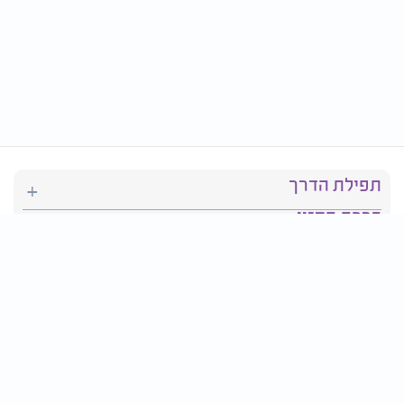
תפילת הדרך
ברכת המזון
יהדות
סידור תפילה
בריאות
חגים ומועדים