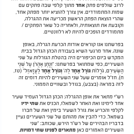
לרוב שולפים פתק
מתוך קלפי שבה פתקים עם
אחד
שמות המתמודדים. אין צורך להוציא יותר מפתק אחד,
שהרי הוצאת הפתק הראשון מכריעה את ההגרלה,
וקובעת את תוצאותיה, ולאחריה כל שאר הפתקים /
מתמודדים הופכים להיות לא רלוונטיים.
בפרשתנו אנו קוראים אודות הכרעת הגרלה, באופן
שונה. אחד מרגעי השיא בעבודת הכהן הגדול בבית
המקדש ביום הכיפורים היה בהטלת הגורלות על שני
השעירים, כפי שמתואר בפרשתנו: "וְנָתַן אַהֲרֹן עַל שְׁנֵי
הַשְּׂעִירִם, גֹּרָלוֹת
לַה'
לַעֲזָאזֵל" (טז,
גּוֹרָל אֶחָד
וְגוֹרָל אֶחָד
ח). חז"ל אומרים שעל שני השעירים להיות דומים זה
לזה במראה (בצבע), בגודל ובשוויים הממוני.
רש"י מתאר את אופן ההגרלה: הכהן הגדול העמיד שעיר
אחד לימינו ואת האחר לשמאלו, הכניס את
שתי ידיו
לקלפי והכריע את גורל השעיר בימין ואת של חברו
בשמאל. כדי להבין את מהותם של שני השעירים נעיין
בדבריו הבהירים של רש"ר הירש, שכותב: "שני
השעירים האמורים כאן
מתארים לפנינו שתי דמויות.