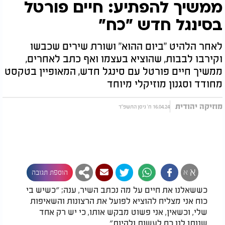
ממשיך להפתיע: חיים פורטל
בסינגל חדש ״כח״
לאחר הלהיט "ביום ההוא" ושורת שירים שכבשו
וקירבו לבבות, שהוציא בעצמו ואף כתב לאחרים,
ממשיך חיים פורטל עם סינגל חדש, המאופיין בטקסט
מחודד וסגנון מוזיקלי מיוחד
מוזיקה יהודית
16.04.24 ח' ניסן התשפ"ד
א
א
הוספת תגובה
כששאלנו את חיים על מה נכתב השיר, ענה; ״כשיש בי
כוח אני מצליח להוציא לפועל את הרצונות והשאיפות
שלי, וכשאין, אני פשוט מבקש אותו, כי יש רק אחד
שנותן לנו כח לעשות ולהיות״