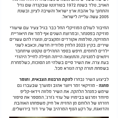
האויב, נולד בשנת 1972 בטורונטו שבקנדה שם גדל
והתחנך על אהבת ארץ ישראל והשיבה לציון, ובשנת
2005 עשה עלייה לישראל.
החיבור לעולם המוזיקלי החל כבר בגיל צעיר עם שיעורי
מוזיקה בפסנתר, ובמרוצת השנים אף למד את תיאוריית
המוזיקה, סולמות אקורדים ומקצבים, ונוצרו להם עשרים
שירים. בקיץ 2023 הלחין מלודיה חדשה, וכאבא לשני
ילדים לוחמים, חיפש בספר התהילים טקסט שיתחבר
ויתאים למנגינה, והתוצאה הייתה תפילה לחייל היהודי
בעת צרה. את השיר סיים בשלהי חג הסוכות, כשלמחרת
בשמחת תורה קרה הנורא מכל.
לביצוע השיר נבחרו
, ו
להקת הרבנות הצבאית
תומר
- מוזיקאי זמר ויוצר אהוב ומוערך שבעברו גם
מתנה
שימש כמנהל הלהקה. את השיר מלווה וידאו-קליפ
מיוחד ומרגש בבימויו של עוזי ג'ורג', המספר את סיפור
חזרתו של הלוחם מן החזית אל חיק משפחתו האוהבת
והדואגת, על רקע הנוף המרהיב של עיר דוד בירושלים.