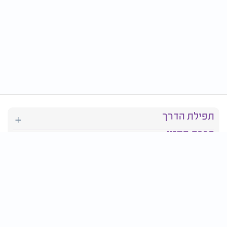
תפילת הדרך
ברכת המזון
יהדות
סידור תפילה
בריאות
חגים ומועדים