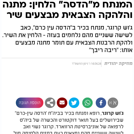
המנתח מ"הדסה" הלחין: מתנה
והלהקה הצבאית מבצעים שיר
ג'וש קרוגר, מנתח בכיר ב"הדסה עין כרם", כאב
לשישה ששניים מהם נלחמים בעזה - הלחין את השיר.
ולהקת הרבנות הצבאית עם תומר מתנה מבצעים
אותו: "ריבה ריבך"
מוזיקה יהודית
14.04.24 ו' ניסן התשפ"ד
א
א
הוספת תגובה
, רופא ומנתח בכיר בביה"ח 'הדסה עין-כרם"
ג'וש קרוגר
שבירושלים בעל תואר דוקטורט והכשרה של ביה"ס
לרפואה של אוניברסיטת הרווארד. קרוגר נשוי ואב
לשישה ששניים מהם נמצאים כעת בחזית הלחימה מול