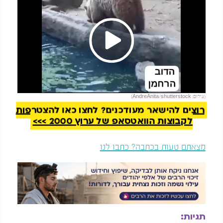
Play
להמשך קריאה
(צילום: AndreAnita/shutterstock)
Video
רוצים להישאר מעודכנים? לחצו כאן להצטרפות
לקבוצות הוואטסאפ של ערוץ 2000 >>>
מצאתם טעות בכתבה? כתבו לנו
תגיות: