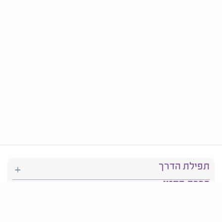
תפילת הדרך
ברכת המזון
יהדות
סידור תפילה