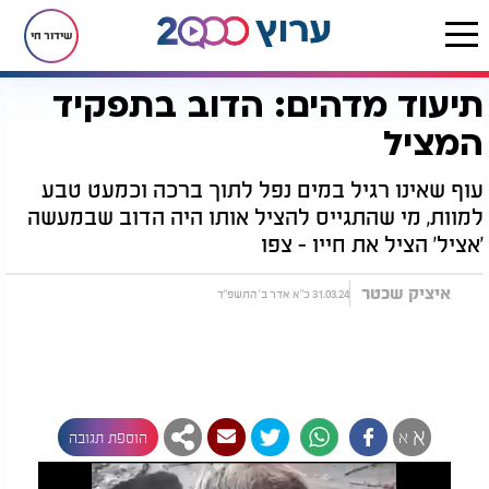
שידור חי
תיעוד מדהים: הדוב בתפקיד
דף הבית
יהדות
נפלאות הבריאה
תיעוד מדהים: הדוב בתפקיד המציל
המציל
עוף שאינו רגיל במים נפל לתוך ברכה וכמעט טבע
למוות, מי שהתגייס להציל אותו היה הדוב שבמעשה
'אציל' הציל את חייו - צפו
איציק שכטר
31.03.24 כ"א אדר ב' התשפ"ד
א
א
הוספת תגובה