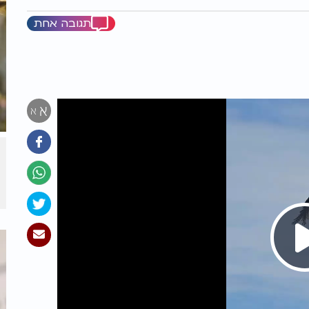
תגובה אחת
א
א