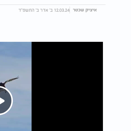
12.03.24 ב' אדר ב' התשפ"ד
איציק שכטר
Play