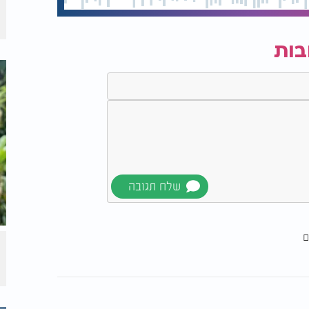
בות
ם