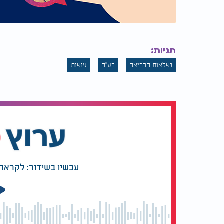
תגיות:
נפלאות הבריאה
בע"ח
עופות
עכשיו בשידור: לקראת 