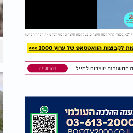
קריאה
(צילום: Vadim Petrakov/shutterstock/השימוש בתמונה נעשה על פי סעיף 27א בכפוף לחוק זכות היוצרים. בעל זכות היוצרים זכאי לבקש את הסרת הסרטון
קבוצות הוואטסאפ של ערוץ 2000 >>>
ת החשובות ישירות למייל
להרשמה