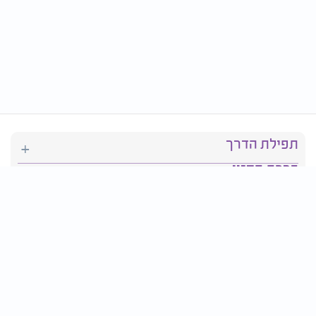
תפילת הדרך
ברכת המזון
יהדות
סידור תפילה
בריאות
חגים ומועדים