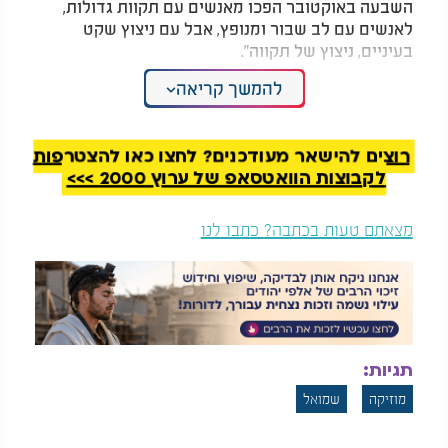
השבעה באוקטובר הפכו מאנשים עם תקוות גדולות,
לאנשים עם לב שבור ומנופץ, אבל עם ניצוץ שקט
בעיניים, ניצוץ של תקווה".
להמשך קריאה
רוצים להישאר מעודכנים? לחצו כאן להצטרפות
לקבוצות הוואטסאפ של ערוץ 2000 >>>
מצאתם טעות בכתבה? כתבו לנו
"להם אני מקדיש את המילים האלה -
. יגיע זמן
יגיע זמן
תגיות:
שהלב שנשבר ישוב לפעום, שהתהום הסוערת שנפערה
מוזיקה
שמואל
בנפש תמצא לה נחמה. זה כל כך קשה להחזיק את
התקווה הזו שהרגשתי שצריך לומר את זה פעמיים. יגיע