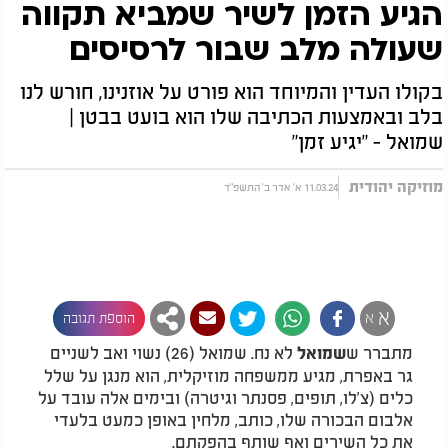
הגיע הזמן לשיר שמביא תקווה
שעולה מלב שבור לרסיסים
בקולו העדין והמיוחד הוא פורט על אוזנינו, חורש לנו
בלב ובאמצעות הכתיבה שלו הוא בועט בבטן |
שמואל - "יגיע זמן"
מוזיקה יהודית
11.03.24 א' אדר ב' התשפ"ד
א
א
הוספת תגובה
מתברר ש
לא נח. שמואל (26) נשוי ואב לשניים
שמואל
גר באפרת, מגיע ממשפחה מוזיקלית, הוא מנגן על שלל
כלים (צ'לו, תופים, פסנתר וגיטרה) ובימים אלה עובד על
אלבום הבכורה שלו, כותב, מלחין באופן כמעט בלעדי
את כל השירים ואף שותף בהפקתם.