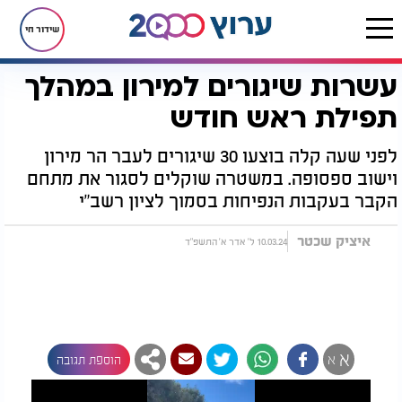
שידור חי
עשרות שיגורים למירון במהלך
דף הבית
חדשות
חדשות בארץ
עשרות שיגורים למירון במהלך תפילת ראש חודש
תפילת ראש חודש
לפני שעה קלה בוצעו 30 שיגורים לעבר הר מירון
וישוב ספסופה. במשטרה שוקלים לסגור את מתחם
הקבר בעקבות הנפיחות בסמוך לציון רשב"י
איציק שכטר
10.03.24 ל' אדר א' התשפ"ד
א
א
הוספת תגובה