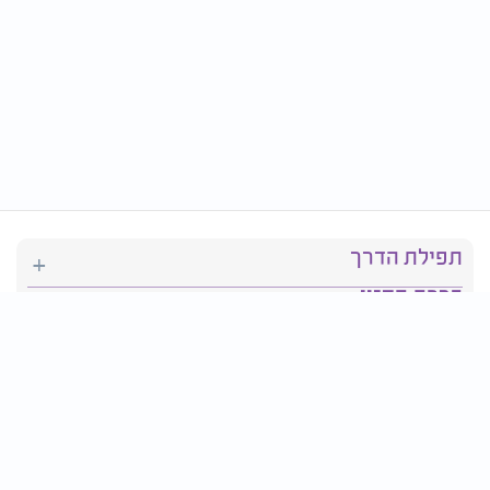
תפילת הדרך
ברכת המזון
יהדות
סידור תפילה
בריאות
חגים ומועדים