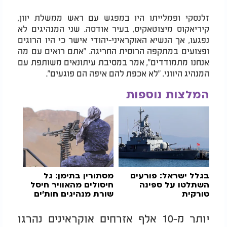
זלנסקי ופמלייתו היו במפגש עם ראש ממשלת יוון,
קיריאקוס מיצוטאקיס, בעיר אודסה. שני המנהיגים לא
נפגעו, אך הנשיא האוקראיני-יהודי אישר כי היו הרוגים
ופצועים במתקפה הרוסית החריגה. "אתם רואים עם מה
אנחנו מתמודדים", אמר במסיבת עיתונאים משותפת עם
המנהיג היווני. "לא אכפת להם איפה הם פוגעים".
המלצות נוספות
בגלל ישראל: פורעים
מסתורין בתימן: גל
השתלטו על ספינה
חיסולים מהאוויר חיסל
טורקית
שורת מנהיגים חות'ים
יותר מ-10 אלף אזרחים אוקראינים נהרגו