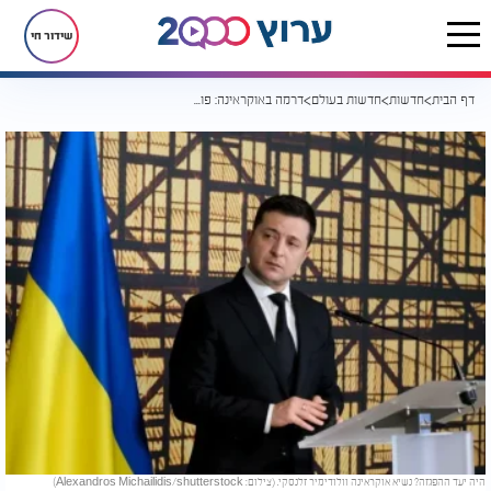
שידור חי
דף הבית
חדשות
חדשות בעולם
דרמה באוקראינה: פוטין ניסה לחסל את זלנסקי?
היה יעד ההפגזה? נשיא אוקראינה וולודימיר זלנסקי. (צילום: Alexandros Michailidis/shutterstock)