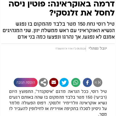
דרמה באוקראינה: פוטין ניסה
לחסל את זלנסקי?
טיל רוסי נחת 150 מטר בלבד מהמקום בו נפגש
הנשיא האוקראיני עם ראש ממשלת יוון. שני המנהיגים
אמנם לא נפגעו, אך נהרגו ונפצעו כמה בני אדם
יובל נפתלי
06.03.24 כ"ו אדר א' התשפ"ד
א
א
הוספת תגובה
טיל רוסי, ככל הנראה מדגם "איסקנדר", התפוצץ היום
(רביעי) 150 מטר בלבד מהמקום בו שהה באותם רגעים
נשיא אוקראינה וולדימיר זלנסקי. דפוס הפעולה מלמד
על ניסיון לסכלו בתקיפה אווירית או לחילופין להעביר לו
מסר.