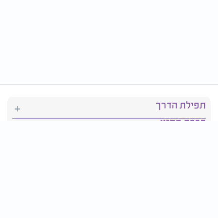
תפילת הדרך
ברכת המזון
יהדות
סידור תפילה
בריאות
חגים ומועדים