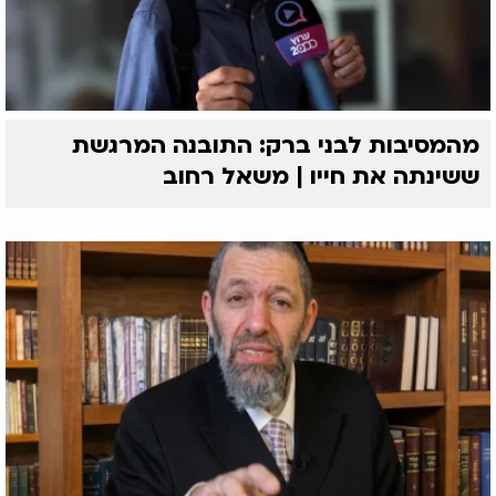
מהמסיבות לבני ברק: התובנה המרגשת
ששינתה את חייו | משאל רחוב