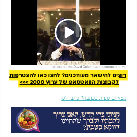
Play
להמשך קריאה
(צילום: David Cohen 156/shutterstock/באדיבות המצלם)
Video
רוצים להישאר מעודכנים? לחצו כאן להצטרפות
לקבוצות הוואטסאפ של ערוץ 2000 >>>
מצאתם טעות בכתבה? כתבו לנו