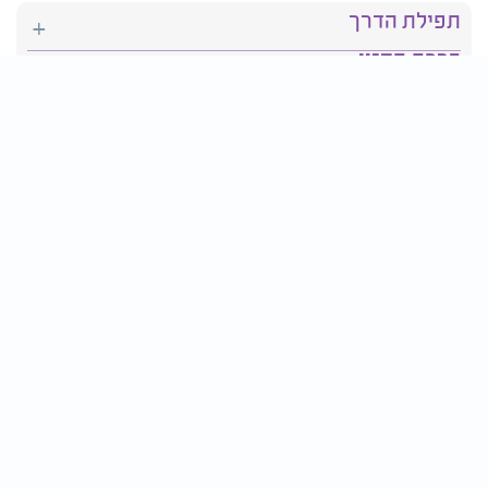
תפילת הדרך
ברכת המזון
יהדות
סידור תפילה
בריאות
חגים ומועדים
פרטים ליצירת קשר:
טלפון : 2610*
פקס: 03-9509719