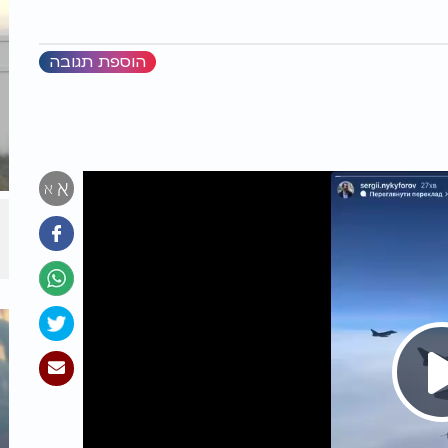
הוספת תגובה
א
א