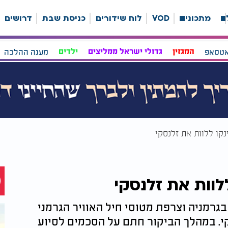
ה
מתכונים
VOD
לוח שידורים
כניסת שבת
דרושים
אטסאפ
המגזין
גדולי ישראל ממליצים
ילדים
מענה ההלכה
נקו ללוות את זלנסקי
לוות את זלנסקי
גרמניה וצרפת מטוסי חיל האוויר הגרמני
קי. במהלך הביקור חתם על הסכמים לסיוע