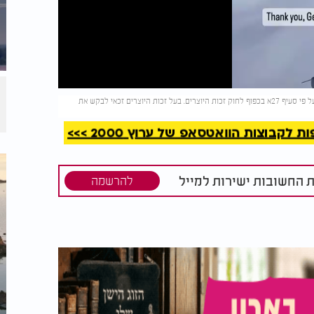
קריאה
(צילום: Alexandros Michailidis/shutterstock/השימוש בתמונה נעשה על פי סעיף 27א בכפוף לחוק זכות היוצרים. בעל זכות היוצרים זכאי לבקש את
קבוצות הוואטסאפ של ערוץ 2000 >>>
ת החשובות ישירות למייל
להרשמה