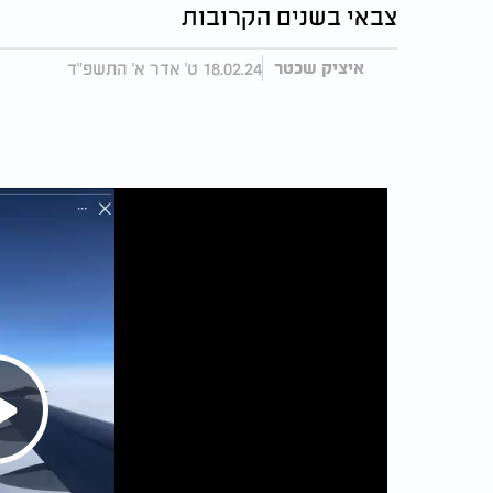
צבאי בשנים הקרובות
18.02.24 ט' אדר א' התשפ"ד
איציק שכטר
Play