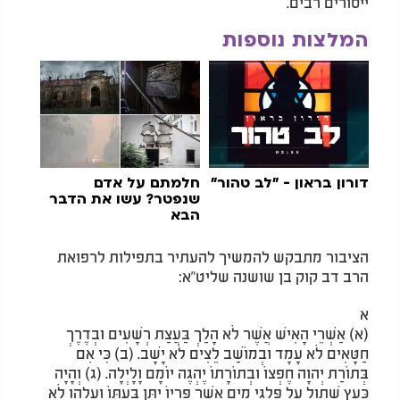
ייסורים רבים.
המלצות נוספות
דורון בראון - "לב טהור"
חלמתם על אדם
שנפטר? עשו את הדבר
הבא
הציבור מתבקש להמשיך להעתיר בתפילות לרפואת
הרב דב קוק בן שושנה שליט"א:
א
(א) אַשְׁרֵי הָאִישׁ אֲשֶׁר לֹא הָלַךְ בַּעֲצַת רְשָׁעִים וּבְדֶרֶךְ
חַטָּאִים לֹא עָמָד וּבְמוֹשַׁב לֵצִים לֹא יָשָׁב. (ב) כִּי אִם
בְּתוֹרַת יְהוָה חֶפְצוֹ וּבְתוֹרָתוֹ יֶהְגֶּה יוֹמָם וָלָיְלָה. (ג) וְהָיָה
כְּעֵץ שָׁתוּל עַל פַּלְגֵי מָיִם אֲשֶׁר פִּרְיוֹ יִתֵּן בְּעִתּוֹ וְעָלֵהוּ לֹא