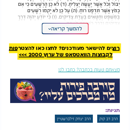
יִבּוֹל וְכֹל אֲשֶׁר יַעֲשֶׂה יַצְלִיחַ. (ד) לֹא כֵן הָרְשָׁעִים כִּי אִם
כַּמֹּץ אֲ‍שֶׁר תִּדְּפֶנּוּ רוּחַ. (ה) עַל כֵּן לֹא יָקֻמוּ רְשָׁעִים
בַּמִּשְׁפָּט וְחַטָּאִים בַּעֲדַת צַדִּיקִים. (ו) כִּי יוֹדֵעַ יְהוָה דֶּרֶךְ
צַדִּיקִים וְדֶרֶךְ רְשָׁעִים תֹּאבֵד.
להמשך קריאה
ו
(א) לַמְנַצֵּחַ בִּנְגִינוֹת עַל הַשְּׁמִינִית מִזְמוֹר לְדָוִד. (ב) יְהוָה
אַל בְּאַפְּךָ תוֹכִיחֵנִי וְאַל בַּחֲמָתְךָ תְיַסְּרֵנִי. (ג) חָנֵּנִי יְהוָה כִּי
רוצים להישאר מעודכנים? לחצו כאן להצטרפות
אֻמְלַל אָנִי רְפָאֵנִי יְהוָה כִּי נִבְהֲלוּ עֲצָמָי. (ד) וְנַפְשִׁי נִבְהֲלָה
לקבוצות הוואטסאפ של ערוץ 2000 >>>
מְאֹד ואת (וְאַתָּה) יְהוָה עַד מָתָי. (ה) שׁוּבָה יְהוָה חַלְּצָה
נַפְשִׁי הוֹשִׁיעֵנִי לְמַעַן חַסְדֶּךָ. (ו) כִּי אֵין בַּמָּוֶת זִכְרֶךָ בִּשְׁאוֹל
מצאתם טעות בכתבה? כתבו לנו
מִי יוֹדֶה לָּךְ. (ז) יָגַעְתִּי בְּאַנְחָתִי אַשְׂחֶה בְכָל לַיְלָה מִטָּתִי
בְּדִמְעָתִי עַרְשִׂי אַמְסֶה. (ח) עָשְׁשָׁה מִכַּעַס עֵינִי עָתְקָה בְּכָל
צוֹרְרָי. (ט) סוּרוּ מִמֶּנִּי כָּל פֹּעֲלֵי אָוֶן כִּי שָׁמַע יְהוָה קוֹל בִּכְיִי.
(י) שָׁמַע יְהוָה תְּחִנָּתִי יְהוָה תְּפִלָּתִי יִקָּח. (יא) יֵבֹשׁוּ וְיִבָּהֲלוּ
מְאֹד כָּל אֹיְבָי יָשֻׁבוּ יֵבֹשׁוּ רָגַע.
תגיות:
הרב דב קוק
הרב יצחק זילברשטיין