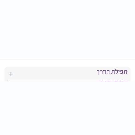
תפילת הדרך
ברכת המזון
יהדות
סידור תפילה
בריאות
חגים ומועדים