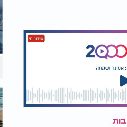
שידור חי
: אמונה ושמחה
בות