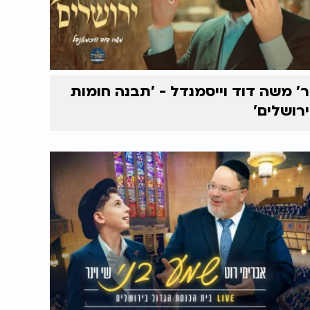
ר’ משה דוד וייסמנדל - 'תבנה חומות
ירושלים'