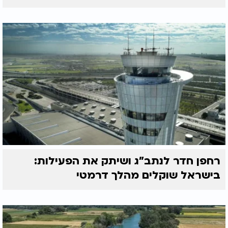
בנר השמיני מדליקים סך הכל 9 נרות, שמש ושמונה
נרות.
זמן הדלקת נרות חנוכה - מתי מדליקים נרות
חנוכה?
שלום וברכה,
תחילת זמן הדלקת נרות החנוכה משתנה מעדה לעדה,
בעוד האשכנזים ברובם נוהגים להדליק בשקיעת
החמה
רוב עדות המזרח נוהגים להדליק בצאת הכוכבים שזה
בסביבות השעה 16:52 בימים אלו.
ועד מתי מותר להדליק נרות חנוכה?
רחפן חדר לנתב"ג ושיתק את הפעילות:
בישראל שוקלים מהלך דרמטי
תשובה:
לכתחילה אדם צריך לעשות השתדלות ולהדליק נרות
חנוכה בצאת הכוכבים לא הספיק? ישתדל להדליק בחצי
שעה בתוך צאת הכוכבים לא הספיק השתדל להדליק
כמה שיותר מוקדם, ואם לא הספיק כל הלילה כשר