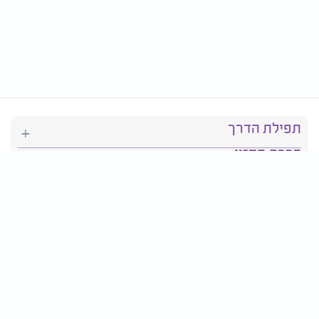
תפילת הדרך
ברכת המזון
יהדות
סידור תפילה
בריאות
חגים ומועדים