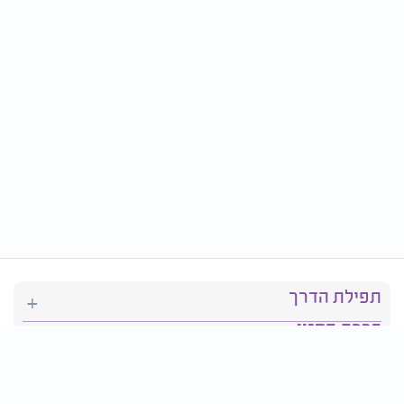
תפילת הדרך
ברכת המזון
יהדות
סידור תפילה