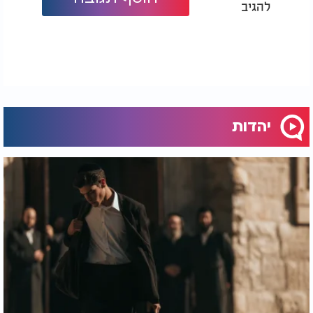
להגיב
יהדות