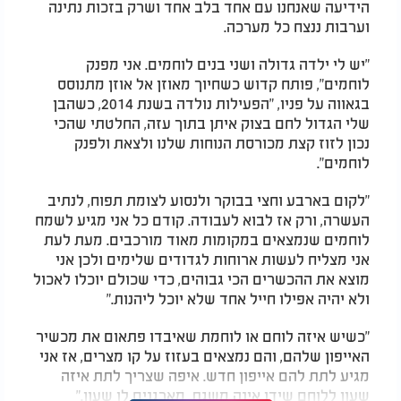
הידיעה שאנחנו עם אחד בלב אחד ושרק בזכות נתינה
וערבות ננצח כל מערכה.
"יש לי ילדה גדולה ושני בנים לוחמים. אני מפנק
לוחמים", פותח קדוש כשחיוך מאוזן אל אוזן מתנוסס
בגאווה על פניו, "הפעילות נולדה בשנת 2014, כשהבן
שלי הגדול לחם בצוק איתן בתוך עזה, החלטתי שהכי
נכון לזוז קצת מכורסת הנוחות שלנו ולצאת ולפנק
לוחמים".
"לקום בארבע וחצי בבוקר ולנסוע לצומת תפוח, לנתיב
העשרה, ורק אז לבוא לעבודה. קודם כל אני מגיע לשמח
לוחמים שנמצאים במקומות מאוד מורכבים. מעת לעת
אני מצליח לעשות ארוחות לגדודים שלימים ולכן אני
מוצא את ההכשרים הכי גבוהים, כדי שכולם יוכלו לאכול
ולא יהיה אפילו חייל אחד שלא יוכל ליהנות."
"כשיש איזה לוחם או לוחמת שאיבדו פתאום את מכשיר
האייפון שלהם, והם נמצאים בעזוז על קו מצרים, אז אני
מגיע לתת להם אייפון חדש. איפה שצריך לתת איזה
שעון ללוחם שידו אינה משגת, מארגנים לו שעון."