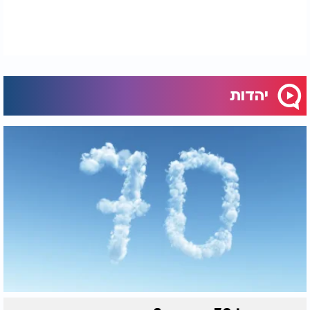
"הם באים ומספרים לי שהם השתחררו לפני ארבע שנים
ושפגשתי אותם בחברון והייתי איתם על קו לבנון,
ונכנסתי איתם לתוך שטח סוריה. אני מגיע לכל מקום."
שליח של אהבה
יהדות
"אז אני יכול להגיד", מסכם איתן את השיחה, "אם
מחפשים איזו מטרה, אז המטרה היא אהבת חינם.
התפקיד שלי זה להעביר אהבה ממקום אחד למקום
אחר. שליח של אהבה. אנחנו בסוף עם אחד, ואנחנו
צריכים לשלב ידיים וצריכים קצת רעות, ערבות הדדית
ואחווה - וזה הכל."