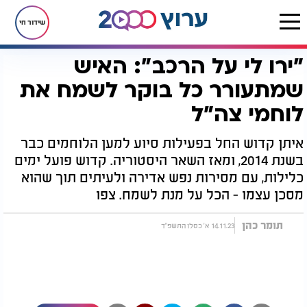
שידור חי
"ירו לי על הרכב": האיש
דף הבית
יהדות
"ירו לי על הרכב": האיש שמתעורר כל בוקר לשמח את לוחמי צה"ל
שמתעורר כל בוקר לשמח את
לוחמי צה"ל
איתן קדוש החל בפעילות סיוע למען הלוחמים כבר
בשנת 2014, ומאז השאר היסטוריה. קדוש פועל ימים
כלילות, עם מסירות נפש אדירה ולעיתים תוך שהוא
מסכן עצמו - הכל על מנת לשמח. צפו
תומר כהן
14.11.23 א' כסלו התשפ"ד