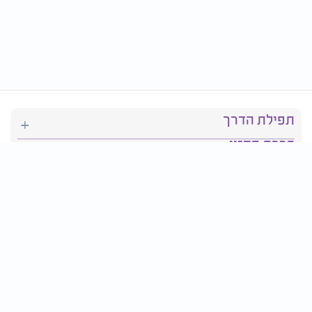
תפילת הדרך
ברכת המזון
יהדות
סידור תפילה
בריאות
חגים ומועדים