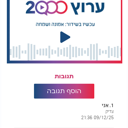
פשוט ואף מסוכן ולא תמיד עוברת על מי מנוחות, "כבר
ירו לי על הרכב וזרקו לעברי אבנים ובקבוקי תבערה",
מספר קדוש, "אבל הנחישות היא זו שלוקחת אותי
קדימה."
עכשיו בשידור: אמונה ושמחה
"מבחינתי הימים האלו קצת יותר קשים רק מבחינה
לוגיסטית, אבל זה רק הצד הלוגיסטי. קצת יותר מאמץ,
קצת פחות שעות שינה ויותר אנרגיות, אבל בתוך הקושי
יש המון סיפוק."
"הרבה פעמים אני מקבל איזה ארגז של חטיפי אנרגיה
או דברים אחרים, חם צוואר, צעיפים, כפפות, כל מיני
תגובות
דברים שימושיים שיכולים לסייע ולשרת את החבר'ה,
אני לוקח, לפעמים אפילו לא מעט, ודוחס לאוטו
באהבה."
הוסף תגובה
"אני מגיע ללוחמים וגם לכאלו שהם לא לוחמים, אך ורק
1. אני
כדי לתת להם חיוך ולאסוף מהם חיוך. אני לא מכיר
צדיק
אותם ומעולם לא פגשתי אותם, יכול להיות שגם לא
09/12/25 21:36
אפגוש אותם, למרות שכל הזמן הם פוגשים אותי", אומר
קדוש בחיוך של נחת.