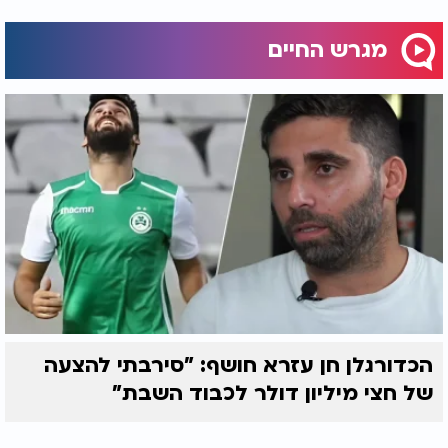
מגרש החיים
לצפייה בריאיון המלא עם הרב שניר גואטה, לחצו על
הסרטון
הכדורגלן חן עזרא חושף: "סירבתי להצעה
של חצי מיליון דולר לכבוד השבת"