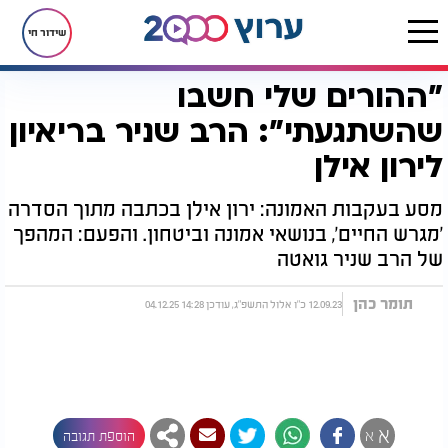
שידור חי
"ההורים שלי חשבו
דף הבית
יהדות
ערוץ 2000
סדרות הדיגיטל של ערוץ 2000
מגרש החיים
"ההורים שלי חשבו שהשתגעתי": הרב שניר בריאיון לירון אילן
שהשתגעתי": הרב שניר בריאיון
לירון אילן
מסע בעקבות האמונה: ירון אילן בכתבה מתוך הסדרה
'מגרש החיים', בנושאי אמונה וביטחון. והפעם: המהפך
של הרב שניר גואטה
תומר כהן
12.09.23 כ"ו אלול התשפ"ג, עודכן 14:28 04.12.25
א
א
הוספת תגובה