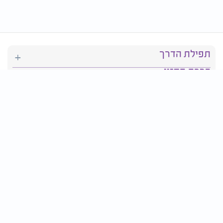
תפילת הדרך
ברכת המזון
יהדות
סידור תפילה
בריאות
חגים ומועדים