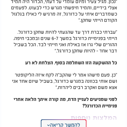
"נכון. מגיל צעיר ומיום עומדי על דעתי, הכדור היה תמיד
אצלי בידיים, ותמיד חיפשתי מגרש כדי לבעוט. לפעמים
כשמדברים איתי על כדורגל, זה מרגיש לי כאילו בגלגול
הקודם הייתי שחקן."
"עברתי כברת דרך עד שהגעתי להיות שחקן כדורגל.
הייתי בפנימיית כדורגל במשך 6-7 שנים ובמכבי חיפה.
ההורים שלי גרו אז באילת ואני חייתי לבד. הכל בשביל
דבר אחד - להיות שחקן כדורגל."
כל ההשקעה הזו השתלמה בסוף. הצלחת לא רע
"כן. פעם מישהו אמר לי שהקב"ה לקח איזה הליקופטר
ושם אותי בכוונה במגרש כדורגל, בשביל שיום אחד אני
אצא משם ואקרב רבים ליהדות."
לפני שמגיעים לעניין הדת, מה קורה איתך הלאה אחרי
פנימיית הכדורגל?
המלצות נוספות
להמשך קריאה