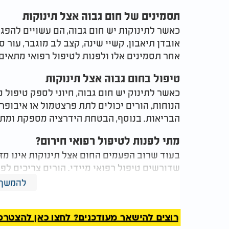
תסמינים של חום גבוה אצל תינוקות
כאשר לתינוקות יש חום גבוה, הם עשויים להפגי
אובדן תיאבון, קשיי שינה, קצב לב מוגבר, עור 
אחר תסמינים אלו ולפנות לטיפול רפואי מתאים
טיפול בחום גבוה אצל תינוקות
כאשר לתינוק יש חום גבוה, חיוני לספק טיפול 
הנוחות, הורים יכולים לתת פרצטמול או איבופר
הבריאות. בנוסף, הבטחת הידרציה מספקת ומתן 
מתי לפנות לטיפול רפואי חירום?
בעוד שרוב הפעמים החום אצל תינוקות אינו מז
שדורשים טיפול רפואי מיידי. הורים צריכים לפ
מלווה בתסמינים חמורים, כגון קשיי נשימה, הת
להמשך 
סימנים אלו עשויים להצביע על מצב בסיסי חמור
משך קדחת ויראלית בילדים
רוצים להישאר מעודכנים? לחצו כאן להצטרפות ל