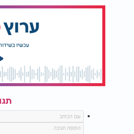
הקורטיזול עולה?
שרופאי העינ
מפניו
עכשיו בשידור
תגו