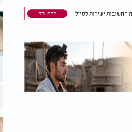
ת בהתאם לנגיף הספציפי הגורם לזיהום. בדרך
 עד שבוע. עם זאת, חשוב לציין כי התגובה של
ת החשובות ישירות למייל
להרשמה
משך מעבר למשך הצפוי או אם התסמינים
י, חיונית להורים לספק טיפול מתאים ולפנות
חר התסמינים, מתן טיפול מתאים ופנייה לטיפול
טיח את רווחתם ובריאותם של תינוקם.
ה בלי לשים
רפואה מהשמיים: המחלה
יומיומי
הקטלנית נעצרה - עוד