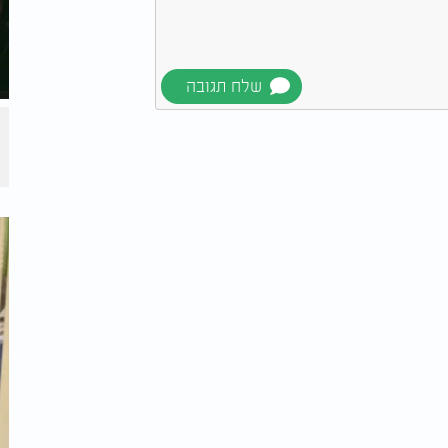
מדאיג הדורש תשומת לב וטיפול מהירים. חום
דוף זיהומים, כולל זיהומים ויראליים. חום
התאם לנגיף הספציפי הגורם לזיהום ולתגובה
דים יכול להימשך בין מספר ימים לשבוע או
תינוקם ולפנות לטיפול רפואי בעת הצורך.
בית עם הידרציה נכונה, מנוחה ותרופות להורדת
קור
.
בחדר המיון
ם עבור תינוקם אם הם מפגינים תסמינים
לכלול קשיי נשימה, הקאות מתמשכות, התקפים,