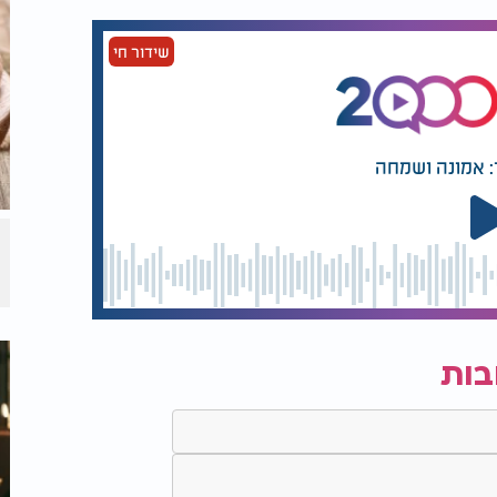
יים מזהירים
לפני הלידה
שידור חי
: אמונה ושמחה
בות