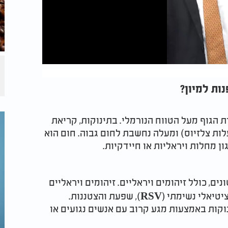
ות למיון?
 הגוף מעל הטווח הנורמלי. בתינוקות, קריאת
 הטבעת של 100.4 מעלות צלזיוס (38 מעלות צלזיוס) ומעלה נחשבת לחום גבוה. חום הוא
ן מחלות ויראליות או חיידקיות.
ים, כולל זיהומים ויראליים. זיהומים ויראליים
נפוצים שעלולים לגרום לחום כוללים וירוס סינציטיאלי נשימתי (RSV), שפעת והצטננות.
וקות באמצעות מגע קרוב עם אנשים נגועים או