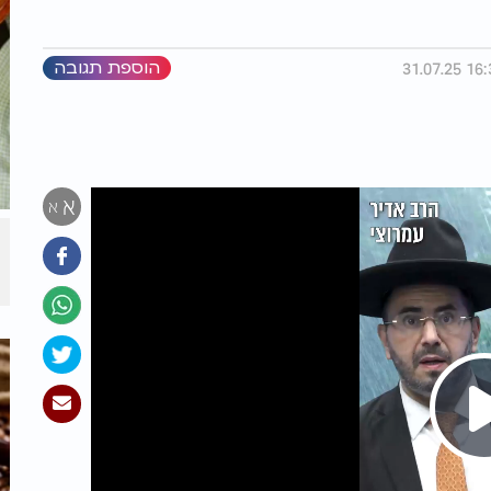
הוספת תגובה
א
א