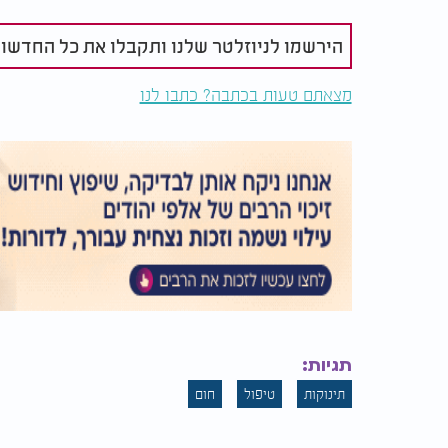
משך הזמן של חום ויראלי בילדים יכול להשתנו
כלל, רוב החום הנגיפי בילדים נמשך מספר ימים
הירשמו לניוזלטר שלנו ותקבלו את כל החדשו
כל ילד לזיהום יכולה להיות שונה. אם החום נ
מחמירים, יש לפנות לטיפול רפואי.
מצאתם טעות בכתבה? כתבו לנו
מסקנה של הבנת חום גבוה אצל תינוקות
הבנת חום גבוה אצל תינוקות, במיוחד חום ויראל
לטיפול רפואי בעת הצורך. על ידי מעקב צמוד א
חירום כאשר יש צורך בכך, ההורים יכולים להב
המלצות נוספות
תגיות:
תינוקות
טיפול
חום
אתם לא רוצים לדעת: מה
לפגוע בראיי
קורה לגוף כשרמת
לב: ההרגל ה