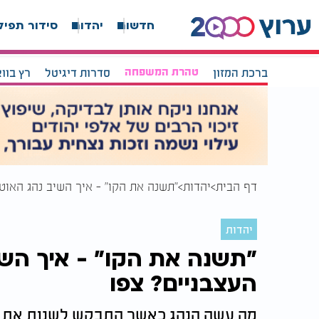
חדשות
יהדות
סידור תפיל
ברכת המזון
טהרת המשפחה
סדרות דיגיטל
רץ בוו
דף הבית
יהדות
"תשנה את הקו" - איך השיב נהג האוט
יהדות
"תשנה את הקו" - איך השי
העצבניים? צפו
מה עשה הנהג כאשר התבקש לשנות את מס