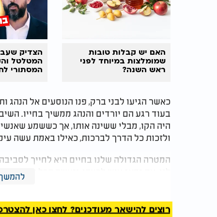
האם יש קבלות טובות
הצדיק שעבר 
שמומלצות במיוחד לפני
המטלטל וה
ראש השנה?
המסתורי לח
כאשר הגיעו לבני ברק, פנו הנוסעים אל הנהג ותמ
היה הקו, מבלי ששינה אותו, אך כששמע שאנשים
ולזכות כל הדרך לברכות, כאילו באמת עשה עימם
המטרה הגדולה שלנו בחיים היא לחייך לסביבה
לנו. אם נדאג איש לרעהו, ונעשה הכל על מנת לה
להמשך 
במעלתם ולא בחסרונם, נזכה בע"ה שהקב"ה יפעל
שלו בצינור ישיר, אמן כן יהי רצון. בהצלחה.
רוצים להישאר מעודכנים? לחצו כאן להצטרפות ל