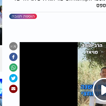
ספס
הוספת תגובה
א
א