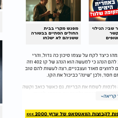
שבי: הגילוי
מפגש מקרי בבית
קשר
החולים הסתיים בבשורה
טופים
ששניהם לא ישכחו
הו כיצד לקח על עצמו סיכון כה גדול, והרי
בעוד רגע הם יורדים והנהג ממשיך בחייו. השיב להם הנהג כי למעשה הוא הנהג של קו 402 וזה
 לחוצים מאוד ועצבניים, רצה לעשות להם טוב
 חסד, ולכן "שינה" כביכול את הקו.
 ולנסות לשמח את הבריות, גם כאשר כואב וקשה
רגיע את הרוחות ולפייס את חברינו, לראות
קריאה
 איתנו מידה כנגד מידה וישפיע עלינו מהשפע
קבוצות הוואטסאפ של ערוץ 2000 >>>