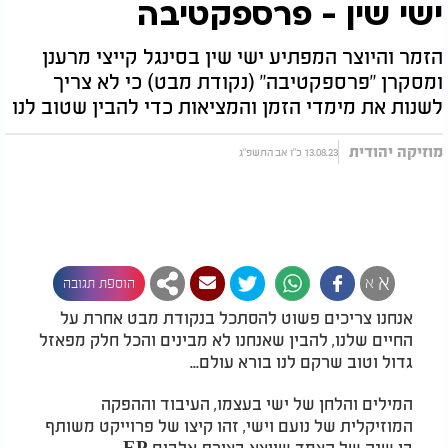
ישי שין - פרספקטיבה
הזמר והיוצר המפתיע ישי שין בסינגל קייצי מרענן
ומסקרן "פרספקטיבה" (נקודת מבט) כי לא צריך
לשנות את מימדי הזמן והמציאות כדי להבין שטוב לנו
מוזיקה יהודית
13.08.23 כ"ו אב התשפ"ג
א
א
הוספת תגובה
אנחנו צריכים פשוט להסתכל בנקודת מבט אחרת על
החיים שלנו, להבין שאנחנו לא מבינים והכל חלק מפאזל
גדול וטוב שרקם לנו בורא עולם...
המילים והלחן של ישי בעצמו, העיבוד וההפקה
המוזיקלית של נועם וישי, זהו קיצו של פרוייקט משותף
בן שנה של הצמד שייצא בצורת אלבום EP