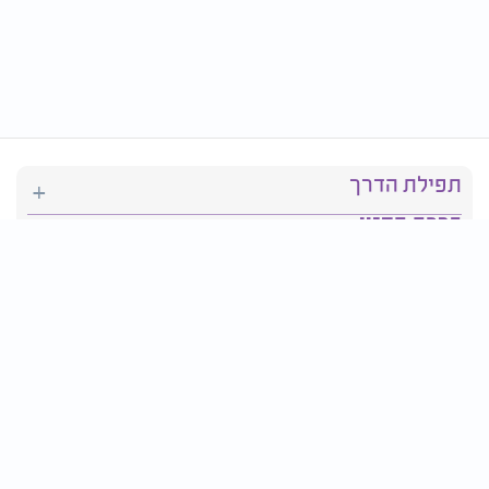
תפילת הדרך
ברכת המזון
יהדות
סידור תפילה
בריאות
חגים ומועדים