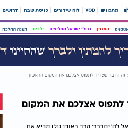
ה
מתכונים
VOD
לוח שידורים
כניסת שבת
דרושים
אטסאפ
המגזין
גדולי ישראל ממליצים
ילדים
מענה ההלכה
: זה הדבר שצריך לתפוס אצלכם את המקום הראשון
ך לתפוס אצלכם את המקום
ל לה' יתברך: הרב ראובן גולן מביא את