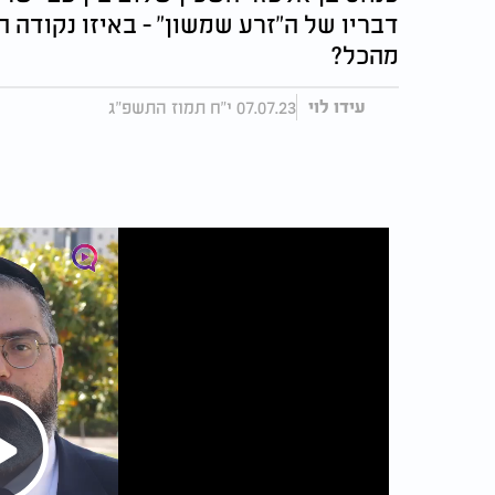
דבריו של ה"זרע שמשון" - באיזו נקודה 
מהכל?
07.07.23 י"ח תמוז התשפ"ג
עידו לוי