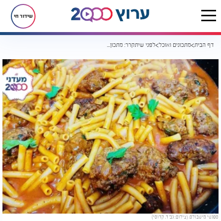
שידור חי
דף הבית
מתכונים ואוכל
לפני שיתקרר: מתכון לטרנד החם - ספגטי מיט בולס
ספגטי מיטבולס. (צילום: גב' ד. קדוסי)