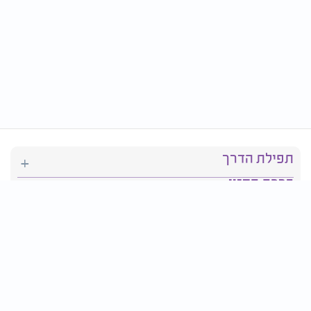
תפילת הדרך
ברכת המזון
יהדות
סידור תפילה
בריאות
חגים ומועדים