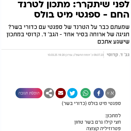
לפני שיתקרר: מתכון לטרנד
החם - ספגטי מיט בולס
שמעתם כבר על הטרנד של ספגטי עם כדורי בשר?
חגיגה של ארוחה בסיר אחד - הגב' ד. קדוסי במתכון
שישגע אתכם
גב' ד. קדוסי
09.07.23 כ' תמוז התשפ"ג, עודכן 19:28 10.03.25
א
א
הוספת תגובה
ספגטי מיט בולס (כדורי בשר)
למתכון:
חצי קילו גרם בשר טחון
פטרוזיליה קצוצה