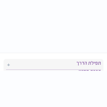
תפילת הדרך
ברכת המזון
יהדות
סידור תפילה
בריאות
חגים ומועדים