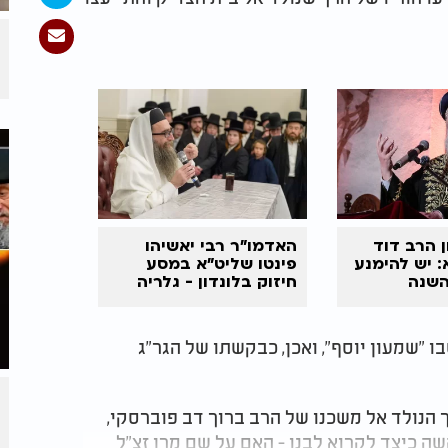
ן הרב דוד
האדמו"ר רבי יאשיהו
: יש להימנע
פינטו שליט"א במסע
השנה
חיזוק בלונדון - גלריה
 "שמעון יוסף", ואכן, כבקשתו של הגר"ג
ך הנולד אל משכנו של הרב ברוך דב פוברסקי,
ה כיצד לקרוא לבנו - האם על שם מרן זצ"ל