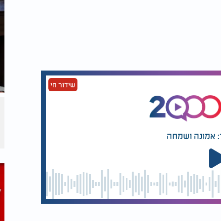
שידור חי
: אמונה ושמחה