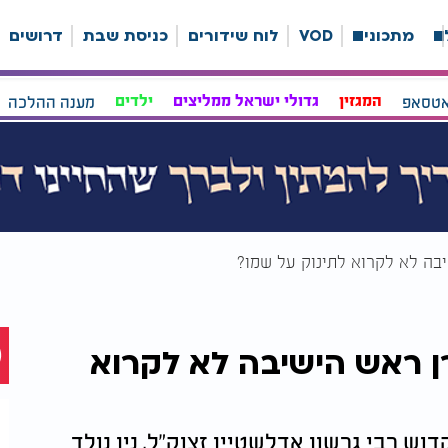
ה
מתכונים
VOD
לוח שידורים
כניסת שבת
דרושים
אטסאפ
המגזין
גדולי ישראל ממליצים
ילדים
מענה ההלכה
בה לא לקרוא לתינוק על שמו?
ן ראש הישיבה לא לקרוא
 רבי גרשון אדלשטיין זצוק"ל, נין נולד