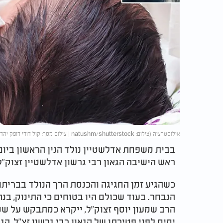
אילוסטרציה (צילום: natushm/shutterstock | צילום מסך: קול דודי דופק יהדות התורה)
בבית משפחת אדלשטיין נולד הנין הראשון ביום
ראש הישיבה הגאון רבי גרשון אדלשטיין זצוק"
כשהגיע זמן החגיגה והכנסת הרך הנולד בבריתו
הנבחר. בעוד שכולם היו בטוחים כי התינוק, בנ
הרב שמעון יוסף זצוק"ל, ייקרא כמתבקש על שמ
ימים לפני פטירתו של הגאון רבי גרשון זצ"ל, הג