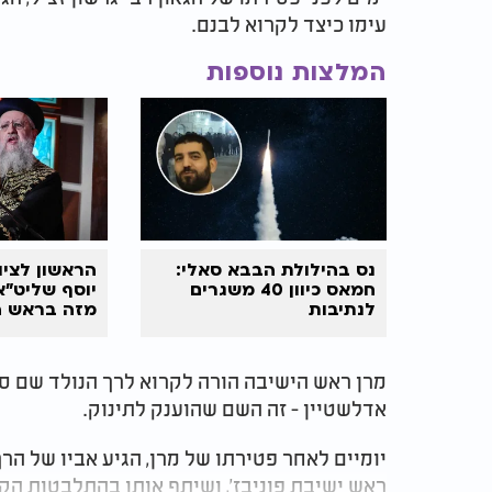
עימו כיצד לקרוא לבנם.
המלצות נוספות
נס בהילולת הבבא סאלי:
הראשון לציו
חמאס כיוון 40 משגרים
יוסף שליט"א
לנתיבות
מזה בראש 
מרן ראש הישיבה הורה לקרוא לרך הנולד שם סבו
אדלשטיין - זה השם שהוענק לתינוק.
יומיים לאחר פטירתו של מרן, הגיע אביו של הר
ראש ישיבת פוניבז', ושיתף אותו בהתלבטות הקש