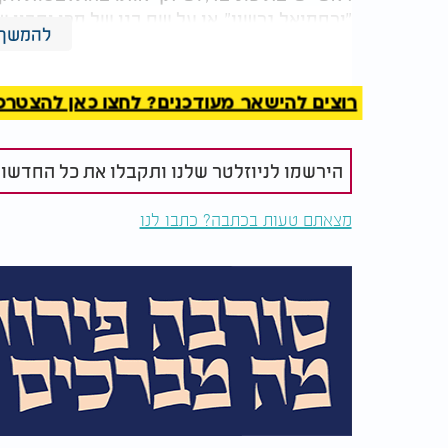
"ירחמיאל גרשון", או על שם בנו של מרן וסביו 
להמשך 
הרב פוברסקי החליט חד משמעית, כי יש לכבד א
יוסף". הרב פנה אל האב והוסיף: "בעז''ה, עוד י
רוצים להישאר מעודכנים? לחצו כאן להצטרפות ל
גרשון', על שמו של מרן זצ''ל".
הירשמו לניוזלטר שלנו ותקבלו את כל החדשו
מצאתם טעות בכתבה? כתבו לנו