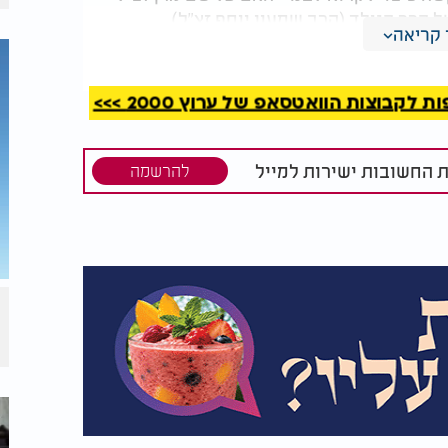
של הרך הנולד (הרב שמעון יוסף זצ"ל).
קריאה
ת הוראתו של מרן ולקרוא לרך הנולד "שמעון
היה לך בנים נוספים, ולאחד מהם תקרא 'ירחמיאל
קבוצות הוואטסאפ של ערוץ 2000 >>>
ת החשובות ישירות למייל
להרשמה