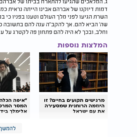
ג
.
המלאכים שהגיעו להתארח בביתו של אברהם אב
דמות דיוקנו של אברהם אבינו הייתה נראית כמו
השרת הגיעו לפני מלך העולם וטענו בפניו כי ב
שה' הביא להם. אך להקב"ה ענה להם בתשובה כ
וחלב, ובכך לא היה להם פתחון פה לקטרג על ע
המלצות נוספות
מרגישים תקועים בחיים? זו
"איפה הכלה 
היוזמה הרוחנית שמסעירה
המסר המרטי
את עם ישראל
אלימלך בידר
השבועות
להמשך 
ד. מובא במדרש שכאשר קיבלנו את התורה בהר ס