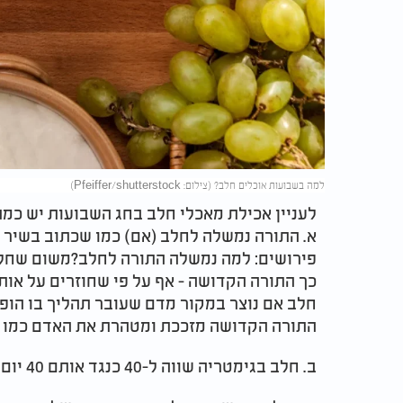
למה בשבועות אוכלים חלב? (צילום: Pfeiffer/shutterstock)
לעניין אכילת מאכלי חלב בחג השבועות יש כמ
א. התורה נמשלה לחלב (אם) כמו שכתוב בשיר ה
פירושים: למה נמשלה התורה לחלב?משום שחלב
כך התורה הקדושה - אף על פי שחוזרים על אותו
חלב אם נוצר במקור מדם שעובר תהליך בו הופך 
התורה הקדושה מזככת ומטהרת את האדם כמו שנ
ב. חלב בגימטריה שווה ל-40 כנגד אותם 40 יום שעלה משה רבנו להר סיני להוריד את התורה.