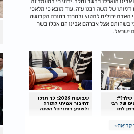
ינו הואכלו בבשר וחלב. ידוע כי במעמד זה
 דמותו של משה רבנו ע"ה. עוד מובא כי מלאכי
ני האדם יכולים לחטוא ולמרוד בתורה הקדושה
י בשהותם אצל אברהם אבינו הם אכלו בשר
ם ישראל.
שלך?":
שבועות 2026: כך תזכו
ט של רבי
לחיבור אמיתי לתורה
מן לחג
ולשפע רוחני כל השנה
קריאה
יני נודע לעם ישראל איסור של בשר וחלב, וכן