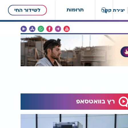
תרומות
לשידור החי
יצירת קשר
רץ בוואטסאפ