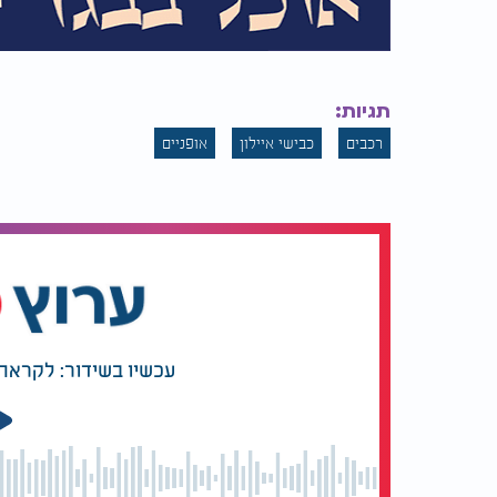
תגיות:
רכבים
כבישי איילון
אופניים
עכשיו בשידור: לקראת 