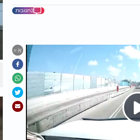
2תגובות
א
א