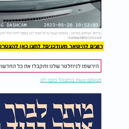
Video
להמשך 
(צילום: השימוש בסרטון / בתמונה נעשה על פי סעיף 27א בכפוף לחוק זכות היוצרים. בעל זכות היוצרים זכאי לבקש את הסרת הסרטון מ-
)
contact@tv2000.co.il
רוצים להישאר מעודכנים? לחצו כאן להצטרפות ל
הירשמו לניוזלטר שלנו ותקבלו את כל החדשו
מצאתם טעות בכתבה? כתבו לנו