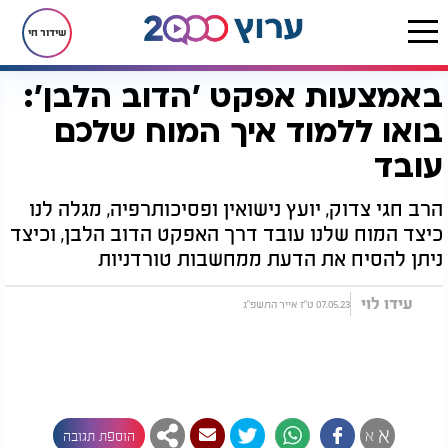
שידור חי
באמצעות אפקט 'הדוב הלבן':
דף הבית
בריאות
בריאות הנפש
באמצעות אפקט 'הדוב הלבן': בואו ללמוד איך המוח שלכם עובד
בואו ללמוד איך המוח שלכם
עובד
הרב חגי צדוק, יועץ נישואין ופסיכותרפיה, מגלה לנו
כיצד המוח שלנו עובד דרך האפקט הדוב הלבן, וכיצד
ניתן להסיח את הדעת ממחשבות טורדניות
עידו לוי
07.05.23 ט"ז אייר התשפ"ג
א
א
הוספת תגובה