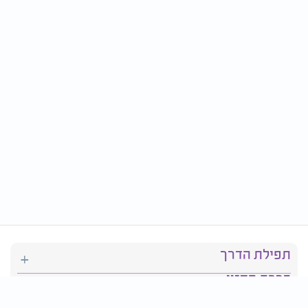
תפילת הדרך
ברכת המזון
יהדות