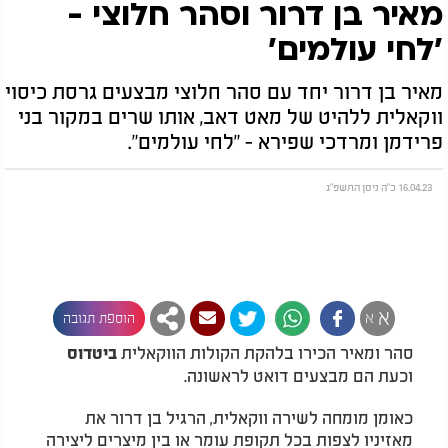
מאיר בן דרור וסהר חלוצי -
'לחי עולמים'
מאיר בן דרור יחד עם סהר חלוצי מבצעים גרסת כיסוי
ווקאלית ללהיט של מאט דאב, אותו שרים במקור בני
פרידמן ומרדכי שפירא - "לחי עולמים".
16.04.23 כ"ה ניסן התשפ"ג
א
א
הוספת תגובה
סהר ומאיר הכירו בלהקת הקולות הווקאלית
ביטדוס
וכעת הם מבצעים דואט לראשונה.
כאומן מומחה לשירה ווקאלית, הרגיל בן דרור את
מאזיניו לצפות בכל תקופת עומר או בין מיצרים ליצירה