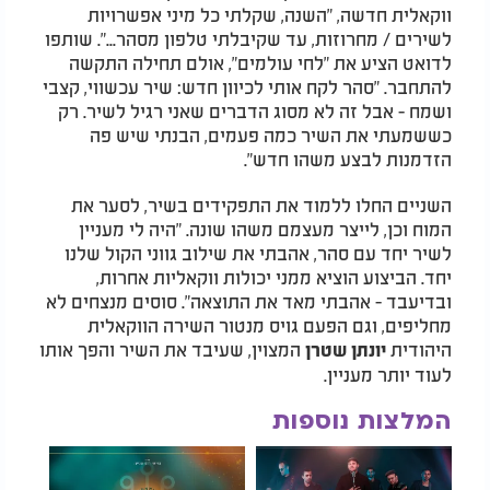
ווקאלית חדשה, "השנה, שקלתי כל מיני אפשרויות
לשירים / מחרוזות, עד שקיבלתי טלפון מסהר...". שותפו
לדואט הציע את "לחי עולמים", אולם תחילה התקשה
להתחבר. "סהר לקח אותי לכיוון חדש: שיר עכשווי, קצבי
ושמח - אבל זה לא מסוג הדברים שאני רגיל לשיר. רק
כששמעתי את השיר כמה פעמים, הבנתי שיש פה
הזדמנות לבצע משהו חדש".
השניים החלו ללמוד את התפקידים בשיר, לסער את
המוח וכן, לייצר מעצמם משהו שונה. "היה לי מעניין
לשיר יחד עם סהר, אהבתי את שילוב גווני הקול שלנו
יחד. הביצוע הוציא ממני יכולות ווקאליות אחרות,
ובדיעבד - אהבתי מאד את התוצאה". סוסים מנצחים לא
מחליפים, וגם הפעם גויס מנטור השירה הווקאלית
היהודית
המצוין, שעיבד את השיר והפך אותו
יונתן שטרן
לעוד יותר מעניין.
המלצות נוספות