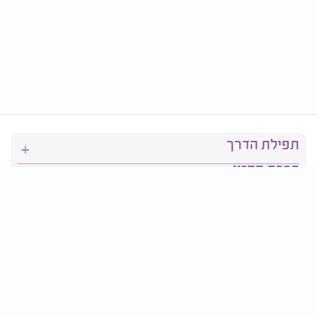
תפילת הדרך
ברכת המזון
יהדות
סידור תפילה
בריאות
חגים ומועדים