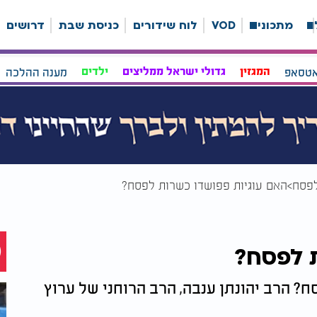
ה
מתכונים
VOD
לוח שידורים
כניסת שבת
דרושים
אטסאפ
המגזין
גדולי ישראל ממליצים
ילדים
מענה ההלכה
לפסח
האם עוגיות פפושדו כשרות לפסח?
ת לפסח?
? הרב יהונתן ענבה, הרב הרוחני של ערוץ