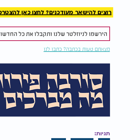
רוצים להישאר מעודכנים? לחצו כאן להצטרפות ל
הירשמו לניוזלטר שלנו ותקבלו את כל החדשו
מצאתם טעות בכתבה? כתבו לנו
תגיות:
האם עוגיות פפושדו כשרות לפסח? | איזה מוצ