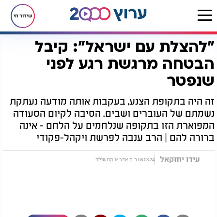
שידור חי
"להצלת עם ישראל": קיבל
דף הבית
יהדות
לקראת שבת
"להצלת עם ישראל": קיבל הבטחה מרגשת רגע לפני שנפטר
הבטחה מרגשת רגע לפני
שנפטר
זה היה בתקופת הצנע, בעקבות אותה מודעה נעתקת
נשמתם של העוברים ושבים. הסיבה לקיום הסעודה
המפוארת הזו בתקופה שנלחמים על הלחם - אינה
ברורה להם | הרב ענבה לפרשת ויקהל-פקודי
עידו יחזקאל
08.03.24 כ"ח אדר א' התשפ"ד