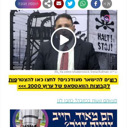
א
א
הוספת תגובה
Play
להמשך קריאה
(צילום: Ri_Ya/vetre/shutterstock/Irena Kofman)
Video
רוצים להישאר מעודכנים? לחצו כאן להצטרפות
לקבוצות הוואטסאפ של ערוץ 2000 >>>
מצאתם טעות בכתבה? כתבו לנו