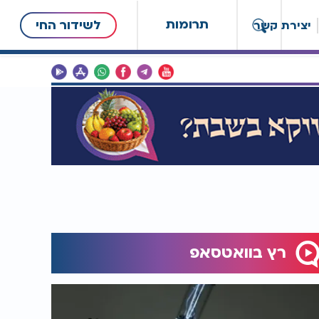
תרומות
לשידור החי
יצירת קשר
רץ בוואטסאפ