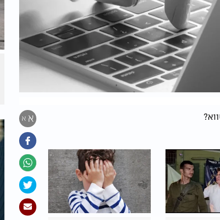
וא?
א
א