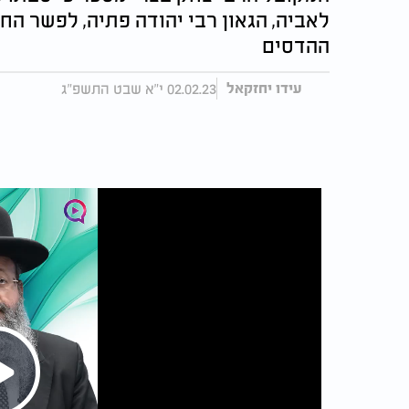
ההדסים
02.02.23 י"א שבט התשפ"ג
עידו יחזקאל