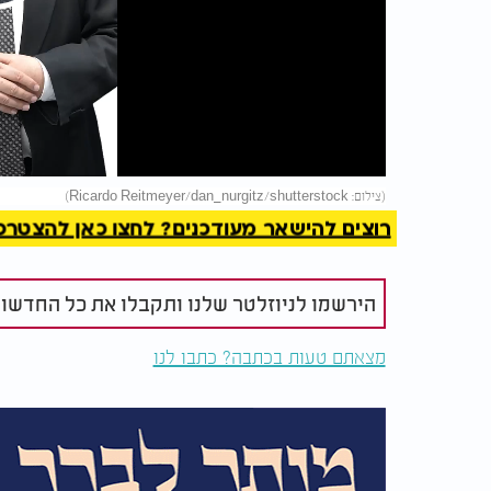
Play
Video
להמשך 
(צילום: Ricardo Reitmeyer/dan_nurgitz/shutterstock)
רוצים להישאר מעודכנים? לחצו כאן להצטרפות ל
הירשמו לניוזלטר שלנו ותקבלו את כל החדשו
מצאתם טעות בכתבה? כתבו לנו