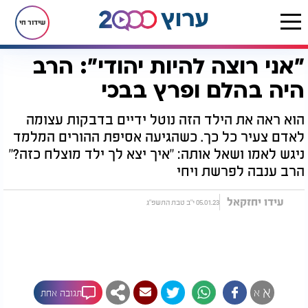
שידור חי
"אני רוצה להיות יהודי": הרב
דף הבית
יהדות
לקראת שבת
"אני רוצה להיות יהודי": הרב היה בהלם ופרץ בבכי
היה בהלם ופרץ בבכי
הוא ראה את הילד הזה נוטל ידיים בדבקות עצומה
לאדם צעיר כל כך. כשהגיעה אסיפת ההורים המלמד
ניגש לאמו ושאל אותה: "איך יצא לך ילד מוצלח כזה?"
הרב ענבה לפרשת ויחי
עידו יחזקאל
05.01.23 י"ב טבת התשפ"ג
א
א
תגובה אחת