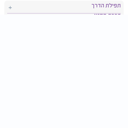
תפילת הדרך
ברכת המזון
יהדות
סידור תפילה
בריאות
חגים ומועדים
פרטים ליצירת קשר:
טלפון : 2610*
פקס: 03-9509719