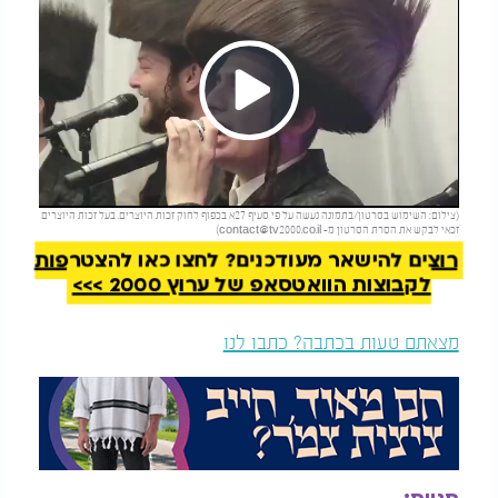
Play
להמשך קריאה
(צילום: השימוש בסרטון/בתמונה נעשה על פי סעיף 27א בכפוף לחוק זכות היוצרים. בעל זכות היוצרים
Video
זכאי לבקש את הסרת הסרטון מ-
contact@tv2000.co.il
)
רוצים להישאר מעודכנים? לחצו כאן להצטרפות
לקבוצות הוואטסאפ של ערוץ 2000 >>>
מצאתם טעות בכתבה? כתבו לנו