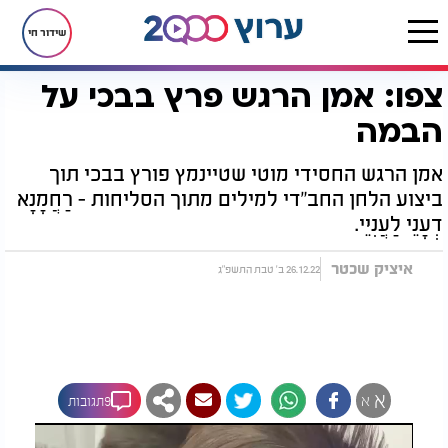
שידור חי
צפו: אמן הרגש פרץ בבכי על
דף הבית
רץ בוואטסאפ
צפו: אמן הרגש פרץ בבכי על הבמה
הבמה
אמן הרגש החסידי מוטי שטיינמץ פורץ בבכי תוך
ביצוע הלחן החב"די למילים מתוך הסליחות - רַחֲמָנָא
דְעָנֵי לַעֲנִיֵּי.
איציק שכטר
26.12.22 ב' טבת התשפ"ג
א
א
9תגובות