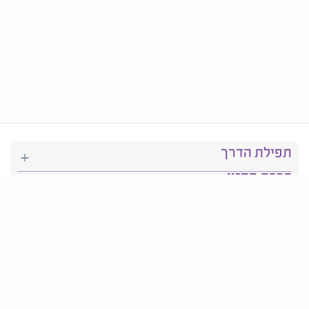
תפילת הדרך
ברכת המזון
יהדות
סידור תפילה
בריאות
חגים ומועדים