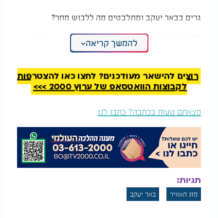
גרים בבאר יעקב ומתלבטים מה ללבוש מחר?
לפי התחזית הקרובה כדאי להצטייד בז'קט או סוודר
להמשך קריאה
שיחמם את גופכם במידה הצורך, שימו לב כי בימים אלו
המעלות מתחילות לטפס כלפי מעלה ומזג האוויר
הפכפך.
רוצים להישאר מעודכנים? לחצו כאן להצטרפות
לקבוצות הוואטסאפ של ערוץ 2000 >>>
אביב בריא ונעים.
מצאתם טעות בכתבה? כתבו לנו
תגיות:
מזג האוויר
באר יעקב