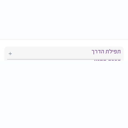
תפילת הדרך
ברכת המזון
יהדות
סידור תפילה
בריאות
חגים ומועדים