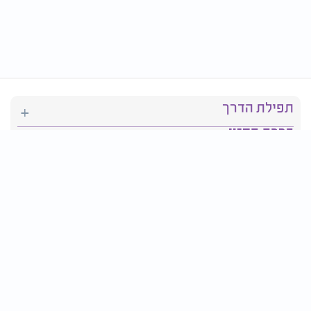
תפילת הדרך
ברכת המזון
יהדות
סידור תפילה
בריאות
חגים ומועדים