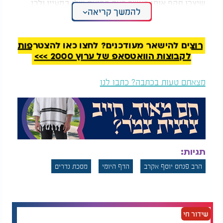
שיצרו תקף אותו כאשר ראה בבואה שלו במעיין ולכן
להמשך קריאה
נשבע שיגלח את שערו לשמים. (וזה היה המקרה היחידי
בו שמעון הצדיק אכל אשם נזיר טמא).
רוצים להישאר מעודכנים? לחצו כאן להצטרפות
לקבוצות הוואטסאפ של ערוץ 2000 >>>
מצאתם טעות בכתבה? כתבו לנו
תגיות:
הרב פנחס יוסף אקרב
הדף היומי
מסכת נדרים
שידור חי