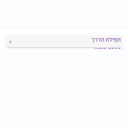
תפילת הדרך
ברכת המזון
יהדות
סידור תפילה
בריאות
חגים ומועדים