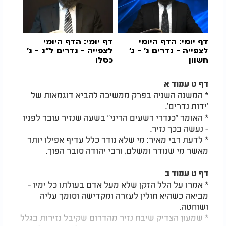
דף יומי:
הדף היומי
דף יומי: הדף היומי
לצפייה - נדרים ג' - ג'
לצפייה - נדרים ל"ג - ג'
חשוון
כסלו
דף ט עמוד א
* המשנה השניה בפרק ממשיכה להביא דוגמאות של
'ידות נדרים'.
* האומר "כנדרי רשעים הריני" בשעה שנזיר עובר לפניו
- נעשה בכך נזיר.
* לדעת רבי מאיר: מי שלא נודר כלל עדיף אפילו יותר
מאשר מי שנודר ומשלם, ורבי יהודה סובר הפוך.
דף ט עמוד ב
* אמרו על הלל הזקן שלא מעל אדם בעולתו כל ימיו -
מביאה כשהיא חולין לעזרה ומקדישה וסומך עליה
ושוחטה.
* שמעון הצדיק שיבח נזיר מהדרום שקיבל נזירות בגלל