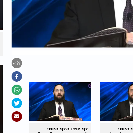
א
א
 היומי
דף יומי: הדף היומי