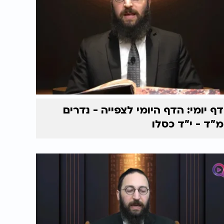
דף יומי: הדף היומי לצפייה - נדרים
מ"ד - י"ד כסלו