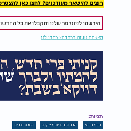
רוצים להישאר מעודכנים? לחצו כאן להצטרפות ל
* לדעת ריש לקיש: אין גיהנום לעולם הבא אלא
בה ומתעדנין בה ורשעים נידונין בה.
הירשמו לניוזלטר שלנו ותקבלו את כל החדשו
מצאתם טעות בכתבה? כתבו לנו
תגיות:
הדף היומי
הרב פנחס יוסף אקרב
מסכת נדרים