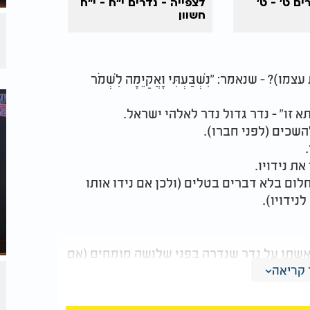
ים ט' - ט'
לצפייה - נדרים י"ח - י"ח
חשוון
 שנאמר: "נִשְׁבַּעְתִּי וָאֲקַיֵּמָה לִשְׁמֹר
 זו" - נדר גדול נדר לאלהי ישראל.
השכים (לפני חברו).
את נידויו.
ום בלא דברים בטלים (ולכן אם נידו אותו
נידויו).
אשתו על נדר שנדרה בפני שלושה מומחים (אם
קריאה
ד מומחה יכול להתיר את הנידוי לבדו.