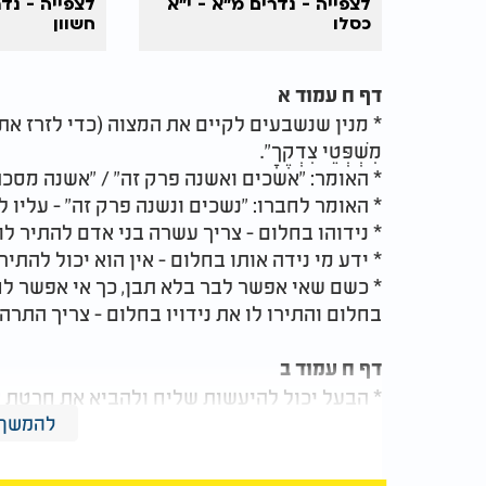
לצפייה - נדרים מ"א - י"א
לצפייה - נדר
כסלו
חשוון
דף ח עמוד א
* מנין שנשבעים לקיים את המצוה (כדי לזרז את עצמו)? -
מִשְׁפְּטֵי צִדְקֶךָ".
* האומר: "אשכים ואשנה פרק זה" / "אשנה מסכתא
* האומר לחברו: "נשכים ונשנה פרק זה" - עליו ל
* נידוהו בחלום - צריך עשרה בני אדם להתיר לו.
* ידע מי נידה אותו בחלום - אין הוא יכול להתיר 
* כשם שאי אפשר לבר בלא תבן, כך אי אפשר לחל
בחלום והתירו לו את נידויו בחלום - צריך התרה ל
דף ח עמוד ב
* הבעל יכול להיעשות שליח ולהביא את חרטת 
מצאם מכונסים ועומדים).
להמשך 
* אסור לאדם להתיר נדר במקום שרבו נמצא.
* מותר להתיר נידוי אף במקום שרבו נמצא, ויחי