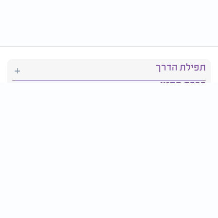
תפילת הדרך
ברכת המזון
יהדות
סידור תפילה
בריאות
חגים ומועדים