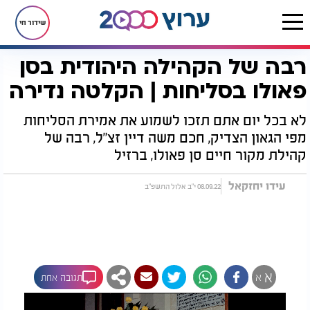
שידור חי
רבה של הקהילה היהודית בסן
דף הבית
יהדות
רבה של הקהילה היהודית בסן פאולו בסליחות | הקלטה נדירה
פאולו בסליחות | הקלטה נדירה
לא בכל יום אתם תזכו לשמוע את אמירת הסליחות
מפי הגאון הצדיק, חכם משה דיין זצ"ל, רבה של
קהילת מקור חיים סן פאולו, ברזיל
עידו יחזקאל
08.09.22 י"ב אלול התשפ"ב
א
א
תגובה אחת