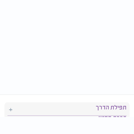
תפילת הדרך
ברכת המזון
יהדות