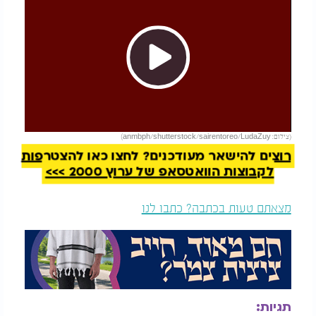
Play
להמשך קריאה
(צילום: anmbph/shutterstock/sairentoreo/LudaZuy)
Video
רוצים להישאר מעודכנים? לחצו כאן להצטרפות
לקבוצות הוואטסאפ של ערוץ 2000 >>>
מצאתם טעות בכתבה? כתבו לנו
תגיות: