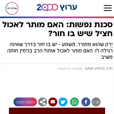
שידור חי
סכנת נפשות: האם מותר לאכול
דף הבית
יהדות
מענה ההלכה העולמי
הלכות כשרות
סכנת נפשות: האם מותר לאכול חציל שיש בו חור?
חציל שיש בו חור?
יֶרק שהוא מחורר, משמע - יש בו חור בדרך שאינה
רגילה לו. האם מותר לאכול אותו? הרב בנימין חותה
משיב
הרב בנימין חותה
01.08.22 ד' אב התשפ"ב
א
א
הוספת תגובה