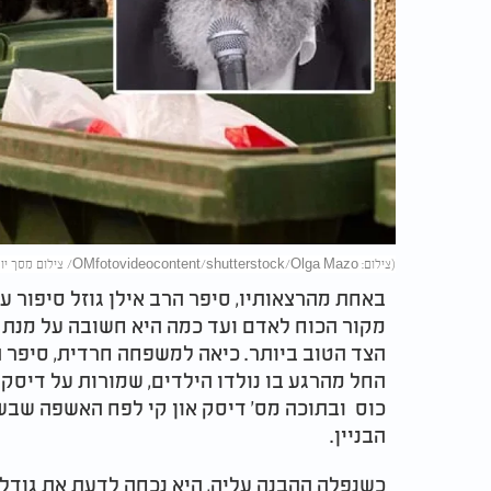
(צילום: OMfotovideocontent/shutterstock/Olga Mazo/ צילום מסך יוטיוב 'הרב אילן גוזל - העמוד הרשמי')
באחת מהרצאותיו, סיפר הרב אילן גוזל סיפור 
מקור הכוח לאדם ועד כמה היא חשובה על מנת 
הצד הטוב ביותר. כיאה למשפחה חרדית, סיפר ה
החל מהרגע בו נולדו הילדים, שמורות על דיסק
כוס ובתוכה מס' דיסק און קי לפח האשפה שבש
הבניין.
כשנפלה ההבנה עליה, היא נכחה לדעת את גודל