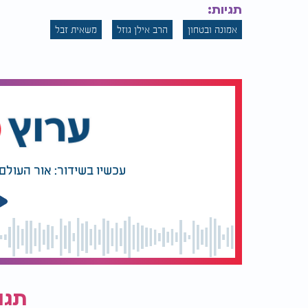
תגיות:
אמונה ובטחון
הרב אילן גוזל
משאית זבל
עכשיו בשידור: אור העול
תגו